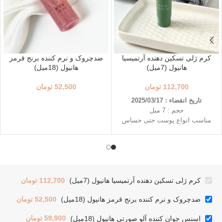
کرم ژلی تسکین دهنده آرتمیسیا
ضدچروک و نرم کننده برنج قرمز
هانیول (7میل)
هانیول (18میل)
112,700
تومان
52,500
تومان
تاریخ انقضاء : 2025/03/17
حجم : 7 میل
مناسب انواع پوست حتی حساس
تسکین پوست حساس و تحریک
شده
آبرسانی و جذب سریع
حاوی پانتنول
کرم ژلی تسکین دهنده آرتمیسیا هانیول (7میل)
112,700
تومان
ضدچروک و نرم کننده برنج قرمز هانیول (18میل)
52,500
تومان
اسنس جوان کننده آلو صورتی هانیول (18میل)
59,900
تومان