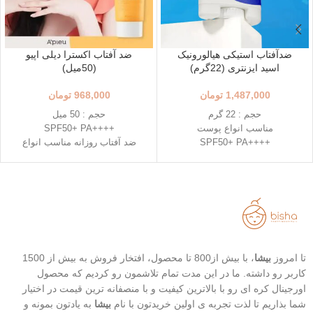
ضدآفتاب استیکی هیالورونیک
ضد آفتاب اکسترا دیلی اپیو
اسید ایزنتری (22گرم)
(50میل)
1,487,000
تومان
968,000
تومان
حجم : 22 گرم
حجم : 50 میل
مناسب انواع پوست
++++SPF50+ PA
++++SPF50+ PA
ضد آفتاب روزانه مناسب انواع
استفاده آسان و قابل حمل
پوست
استیک قطره ای شکل
دارای خاصیت تسکین دهندگی
حاوی 8 نوع هیالورونیک اسید
خفیف
تاریخ انقضاء : 2026/03/04
تاریخ انقضاء : 2026/07/05
تا امروز
بیشا
، با بیش از800 تا محصول، افتخار فروش به بیش از 1500
کاربر رو داشته. ما در این مدت تمام تلاشمون رو کردیم که محصول
اورجینال کره ای رو با بالاترین کیفیت و با منصفانه ترین قیمت در اختیار
شما بذاریم تا لذت تجربه ی اولین خریدتون با نام
بیشا
به یادتون بمونه و