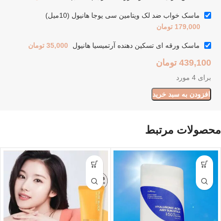
ماسک خواب ضد لک ویتامین سی یوجا هانیول (10میل)
179,000
تومان
ماسک ورقه ای تسکین دهنده آرتمیسیا هانیول
35,000
تومان
439,100
تومان
برای 4 مورد
افزودن به سبد خرید
محصولات مرتبط