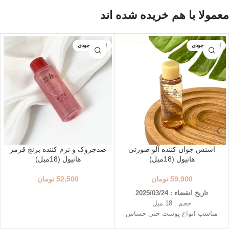
معمولا با هم خریده شده اند
اتمام موجودی
اتمام موجودی
اسنس جوان کننده آلو صورتی
ضدچروک و نرم کننده برنج قرمز
هانیول (18میل)
هانیول (18میل)
59,900
تومان
52,500
تومان
تاریخ انقضاء : 2025/03/24
حجم : 18 میل
مناسب انواع پوست حتی حساس