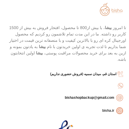
تاریخ انقضاء : 2026/03/04
قابل حمل
بهترین گزینه برای تمدید ضد آفتاب
تا امروز
بیشا
، با بیش از800 تا محصول، افتخار فروش به بیش از 1500
کاربر رو داشته. ما در این مدت تمام تلاشمون رو کردیم که محصول
اورجینال کره ای رو با بالاترین کیفیت و با منصفانه ترین قیمت در اختیار
شما بذاریم تا لذت تجربه ی اولین خریدتون با نام
بیشا
به یادتون بمونه و
ازین به بعد برای خرید محصولات مراقبت پوستی،
بیشا
اولین انتخابتون
باشه.
استان قم، میدان سمیه (فروش حضوری نداریم)
bishashopbackup@gmail.com
bisha.ir