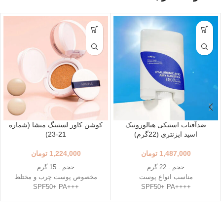
ضدآفتاب استیکی هیالورونیک
کوشن کاور لستینگ میشا (شماره
اسید ایزنتری (22گرم)
21-23)
1,487,000
تومان
1,224,000
تومان
حجم : 22 گرم
حجم : 15 گرم
مناسب انواع پوست
مخصوص پوست چرب و مختلط
+++SPF50+ PA
++++SPF50+ PA
استفاده آسان و قابل حمل
رنگ 23 (Natural Beige - بژ طبیعی)
استیک قطره ای شکل
رنگ 21 (Light Beige - بژ روشن)
حاوی 8 نوع هیالورونیک اسید
محافظت بالا در برابر آفتاب