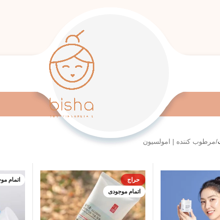
مرطوب کننده | امولسیون
حراج
اتمام مو
اتمام موجودی