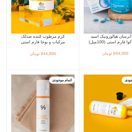
برسان هیالورونیک اسید
کرم مرطوب کننده ضدلک
 فارم استی (100میل)
مرکبات و یوجا فارم استی
(100گرم)
844,000
تومان
844,000
تومان
جودی
اتمام موجودی