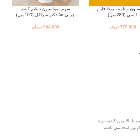
یون ویتامینه یوجا فارم
سرم‌-امولسیون تنظیم‌ کننده
استی (280میل)
چربی ۵α دکتر سراکل (100میل)
779,000
تومان
944,000
تومان
 کره ای رو با بالاترین کیفیت و با
ولین انتخابتون باشه.