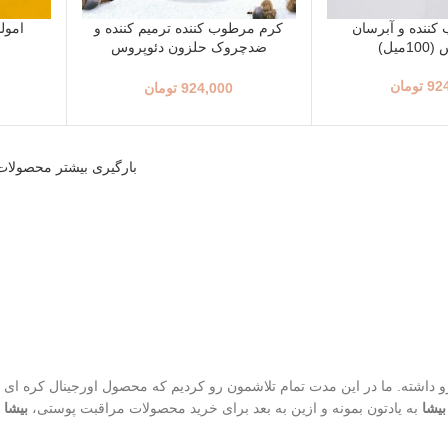
ننده و آبرسان
کرم مرطوب کننده ترمیم کننده و
امولس
میل)
ضدچروک حلزون دئوپروس
(100میل)
92
تومان
924,000
تومان
بارگیری بیشتر محصولات
800 تا محصول، افتخار فروش به بیش از 1500 کاربر رو داشته. ما در این مدت تمام تلاشمون رو کردیم که محصول اورجینال
بیشا
به یادتون بمونه و ازین به بعد برای خرید محصولات مراقبت پوستی،
بیشا
ا