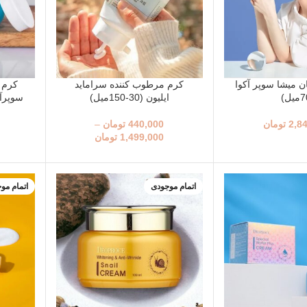
ن میشا سوپر آکوا
کرم مرطوب کننده سراماید
کرم آ
ایلیون (30-150میل)
سوپرآکوا
2,8
تومان
440,000
تومان
–
1,499,000
تومان
اتمام موجودی
اتمام مو