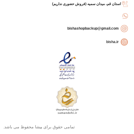
استان قم، میدان سمیه (فروش حضوری نداریم)
bishashopbackup@gmail.com
bisha.ir
تمامی حقوق برای
ب
یشا محفوظ می باشد.