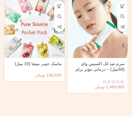
سرم ضد لک اکسیس وای
ماسک جیبی میشا (10 میل)
(50میل) – درمانی مؤثر برای
لک و تیرگی پوست
198,000
تومان
1,489,000
تومان