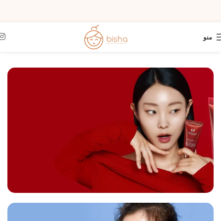
منو
پوشش بده