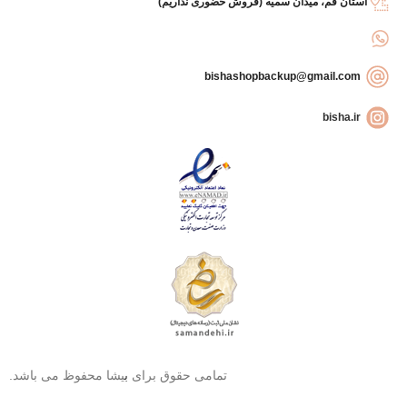
استان قم، میدان سمیه (فروش حضوری نداریم)
bishashopbackup@gmail.com
bisha.ir
تمامی حقوق برای
ب
یشا محفوظ می باشد.