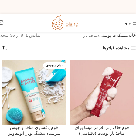
منو
خانه
مشکلات پوستی
منافذ باز
نمایش 1–8 از 35 نتیجه
مشاهده فیلترها
اتمام موجودی
فوم خاک رس قرمز میشا برای
فوم پاکسازی منافذ و جوش
منافذ باز پوست (120میل)
سرسیاه بیکینگ پودر اتودهاوس