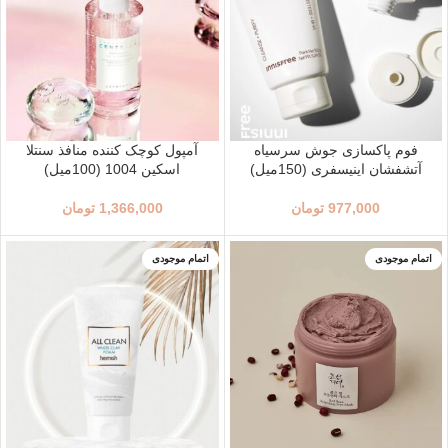
فوم پاکسازی جوش سرسیاه
آمپول کوچک کننده منافذ سنتلا
آتشفشان اینیسفری (150میل)
اسکین 1004 (100میل)
977,000
تومان
1,366,000
تومان
اتمام موجودی
اتمام موجودی