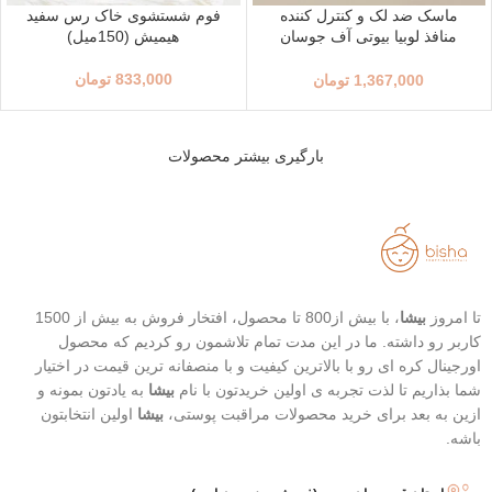
ماسک ضد لک و کنترل کننده
فوم شستشوی خاک رس سفید
منافذ لوبیا بیوتی آف جوسان
هیمیش (150میل)
(140 گرم)
833,000
تومان
1,367,000
تومان
بارگیری بیشتر محصولات
تا امروز
بیشا
، با بیش از800 تا محصول، افتخار فروش به بیش از 1500
کاربر رو داشته. ما در این مدت تمام تلاشمون رو کردیم که محصول
اورجینال کره ای رو با بالاترین کیفیت و با منصفانه ترین قیمت در اختیار
شما بذاریم تا لذت تجربه ی اولین خریدتون با نام
بیشا
به یادتون بمونه و
ازین به بعد برای خرید محصولات مراقبت پوستی،
بیشا
اولین انتخابتون
باشه.