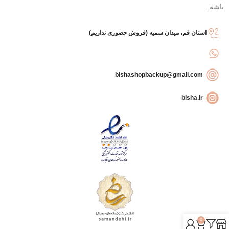
باشه.
استان قم، میدان سمیه (فروش حضوری نداریم)
bishashopbackup@gmail.com
bisha.ir
0