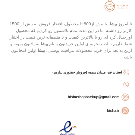
هیدرولیز شده
انقضا : 2026/03/28
تا امروز
بیشا
، با بیش از800 تا محصول، افتخار فروش به بیش از 1500
کاربر رو داشته. ما در این مدت تمام تلاشمون رو کردیم که محصول
اورجینال کره ای رو با بالاترین کیفیت و با منصفانه ترین قیمت در اختیار
شما بذاریم تا لذت تجربه ی اولین خریدتون با نام
بیشا
به یادتون بمونه و
ازین به بعد برای خرید محصولات مراقبت پوستی،
بیشا
اولین انتخابتون
باشه.
استان قم، میدان سمیه (فروش حضوری نداریم)
bishashopbackup@gmail.com
bisha.ir