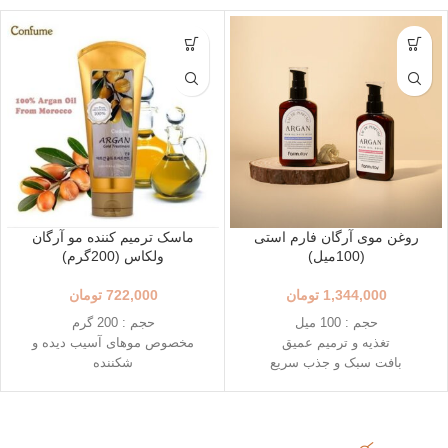
روغن موی آرگان فارم استی
ماسک ترمیم کننده مو آرگان
(100میل)
ولکاس (200گرم)
1,344,000
تومان
722,000
تومان
حجم : 100 میل
حجم : 200 گرم
تغذیه و ترمیم عمیق
مخصوص موهای آسیب دیده و
بافت سبک و جذب سریع
شکننده
محافظت در برابر آسیب‌های محیط
ماسک موی داخل حمام (نیازمند
رایحه‌های دل‌نشین
آبکشی)
تغذیه، ترمیم و آبرسانی عمیق
حاوی روغن آرگان،پروتئین و کراتین