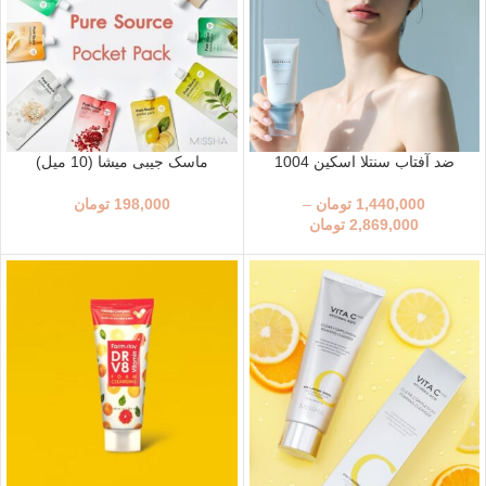
ضد آفتاب سنتلا اسکین 1004
ماسک جیبی میشا (10 میل)
1,440,000
تومان
–
198,000
تومان
2,869,000
تومان