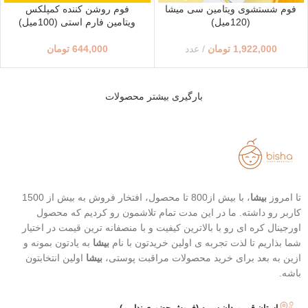
فوم شستشوی ویتامین سی میشا
فوم روشن کننده کمپلکس
(120میل)
ویتامین فارم استی (100میل)
1,922,000
تومان
عدد
644,000
تومان
بارگیری بیشتر محصولات
تا امروز
بیشا
، با بیش از800 تا محصول، افتخار فروش به بیش از 1500
کاربر رو داشته. ما در این مدت تمام تلاشمون رو کردیم که محصول
اورجینال کره ای رو با بالاترین کیفیت و با منصفانه ترین قیمت در اختیار
شما بذاریم تا لذت تجربه ی اولین خریدتون با نام
بیشا
به یادتون بمونه و
ازین به بعد برای خرید محصولات مراقبت پوستی،
بیشا
اولین انتخابتون
باشه.
استان قم، میدان سمیه (فروش حضوری نداریم)