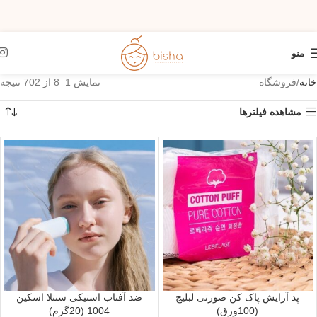
منو
خانه
فروشگاه
نمایش 1–8 از 702 نتیجه
مشاهده فیلترها
پد آرایش پاک کن صورتی لبلیج
ضد آفتاب استیکی سنتلا اسکین
(100ورق)
1004 (20گرم)