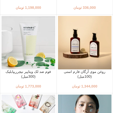
336,000
تومان
1,198,000
تومان
روغن موی آرگان فارم استی
فوم ضد لک ویتاپیر نیچرریپابلیک
(100میل)
(300میل)
1,344,000
تومان
1,773,000
تومان