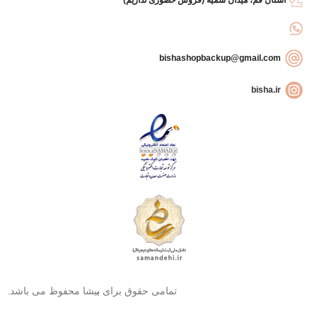
bishashopbackup@gmail.com
bisha.ir
تمامی حقوق برای
ب
یشا محفوظ می باشد.