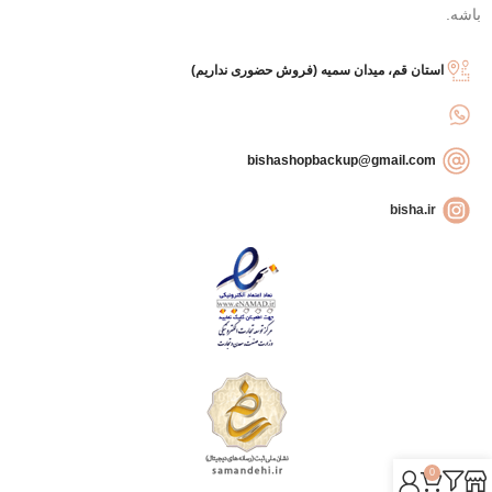
باشه.
استان قم، میدان سمیه (فروش حضوری نداریم)
bishashopbackup@gmail.com
bisha.ir
0