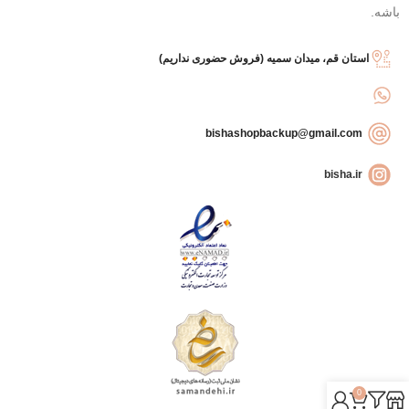
باشه.
استان قم، میدان سمیه (فروش حضوری نداریم)
bishashopbackup@gmail.com
bisha.ir
0