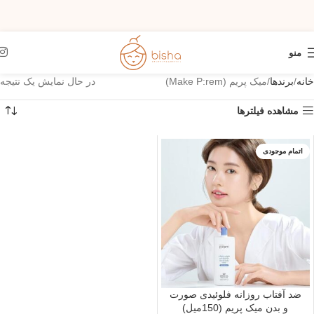
منو
خانه
برندها
میک پریم (Make P:rem)
در حال نمایش یک نتیجه
مشاهده فیلترها
اتمام موجودی
ضد آفتاب روزانه فلوئیدی صورت
و بدن میک پریم (150میل)