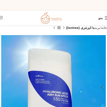
منو
خانه
برندها
ایزنتری (Isntree)