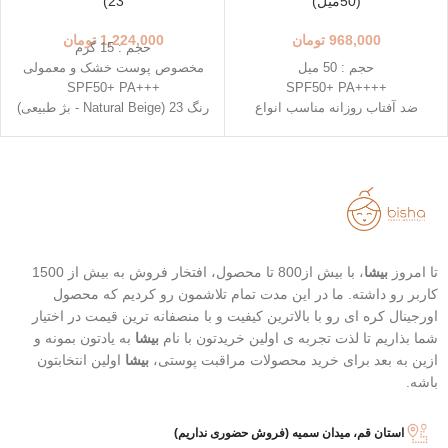
(50میل)
23)
968,000
تومان
1,224,000
تومان
حجم : 15 گرم
حجم : 50 میل
مخصوص پوست خشک و معمولی
+++SPF50+ PA
++++SPF50+ PA
ضد آفتاب روزانه مناسب انواع
رنگ 23 (Natural Beige - بژ طبیعی)
پوست
رنگ 21 (Light Beige - بژ روشن)
دارای خاصیت تسکین دهندگی
محافظت بالا در برابر آفتاب
خفیف
قابل حمل
تاریخ انقضاء : 2026/07/05
بهترین گزینه برای تمدید ضد آفتاب
تاریخ انقضا 2026/03/08
تا امروز
بیشا
، با بیش از800 تا محصول، افتخار فروش به بیش از 1500
کاربر رو داشته. ما در این مدت تمام تلاشمون رو کردیم که محصول
اورجینال کره ای رو با بالاترین کیفیت و با منصفانه ترین قیمت در اختیار
شما بذاریم تا لذت تجربه ی اولین خریدتون با نام
بیشا
به یادتون بمونه و
ازین به بعد برای خرید محصولات مراقبت پوستی،
بیشا
اولین انتخابتون
باشه.
استان قم، میدان سمیه (فروش حضوری نداریم)