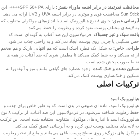
محافظت قدرتمند در برابر اشعه ماوراء بنفش:
دارای SPF 50+ PA++++، این
Sun Stick محافظت قوی و موثری در برابر اشعه UVA و UVB ارائه می دهد.
آبرسانی عمیق
: حاوی ۸ نوع هیالورونیک اسید با اندازه‌های مولکولی متفاوت که
به لایه‌های مختلف پوست نفوذ کرده و رطوبت را حفظ می‌کنند.
بافت سبک و غیر چسبناک
: فرمولاسیون این ضد آفتاب به گونه‌ای است که
حس سنگینی یا چربی روی پوست ایجاد نمی‌کند و به راحتی جذب می‌شود.
طراحی خاص:
به شکل یک قطره اشک است که هم انتهایی باریک و هم ضخیم
ارائه می‌کند و به شما کمک می‌کند تا مطمئن شوید که ضد آفتاب در همه ی
نقاط صورت پخش شده است
تسکین‌ دهنده و خنک‌ کننده
: وجود عصاره‌ های گیاهی مانند بامبو و آلوئه‌ورا به
تسکین و خنک‌سازی پوست کمک می‌کند.
ترکیبات اصلی
هیالورونیک اسید
هیالورونیک اسید، ماده‌ ای طبیعی در بدن است که به طور خاص برای جذب و
حفظ رطوبت شناخته می‌شود. در فرمولاسیون این ضد آفتاب، از ترکیب ۸ نوع
هیالورونیک اسید با اندازه‌ های مولکولی متفاوت استفاده شده است. این ترکیب
به لایه‌ های مختلف پوست نفوذ کرده و به آبرسانی عمیق کمک می‌کند.
مولکول‌ های بزرگ‌تر روی سطح پوست باقی می‌مانند و مانع از تبخیر رطوبت