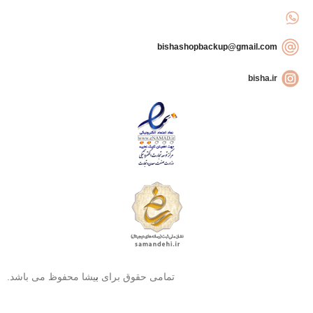
bishashopbackup@gmail.com
bisha.ir
تمامی حقوق برای
ب
یشا محفوظ می باشد.