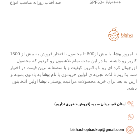
++++SPF50+ PA
ضد آفتاب روزانه مناسب انواع
استفاده آسان و قابل حمل
پوست
استیک قطره ای شکل
دارای خاصیت تسکین دهندگی
حاوی 8 نوع هیالورونیک اسید
خفیف
تاریخ انقضاء : 2026/03/04
تاریخ انقضاء : 2026/07/05
تا امروز
بیشا
، با بیش از800 تا محصول، افتخار فروش به بیش از 1500
کاربر رو داشته. ما در این مدت تمام تلاشمون رو کردیم که محصول
اورجینال کره ای رو با بالاترین کیفیت و با منصفانه ترین قیمت در اختیار
شما بذاریم تا لذت تجربه ی اولین خریدتون با نام
بیشا
به یادتون بمونه و
ازین به بعد برای خرید محصولات مراقبت پوستی،
بیشا
اولین انتخابتون
باشه.
استان قم، میدان سمیه (فروش حضوری نداریم)
bishashopbackup@gmail.com