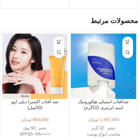
از بین برنده خشکی پوست
تسکین دهنده و آبرسان
تقویت سد دفاعی پوست
کمک به پوست کدر و خسته
تاریخ انقضاء : 2026/03/16
محصولات مرتبط
ضدآفتاب استیکی هیالورونیک
ضد آفتاب اکسترا دیلی اپیو
اسید ایزنتری (22گرم)
(50میل)
1,487,000
تومان
968,000
تومان
حجم : 22 گرم
حجم : 50 میل
مناسب انواع پوست
++++SPF50+ PA