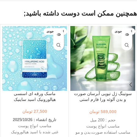
همچنین ممکن است دوست داشته باشید;
اتمام موجودی
اتمام موجودی
سوتینگ ژل تیوپی آبرسان صورت
ماسک ورقه ای اسنسی
و بدن آلوئه ورا فارم استی
هیالورونیک اسید ساینیک
(200میل)
27,500
تومان
589,000
تومان
تاریخ انقضاء : 2025/10/26
حجم : 200 میل
مناسب انواع پوست
مناسب انواع پوست
غنی شده با اسید هیالورونیک
مناسب استفاده صورت،بدن و مو