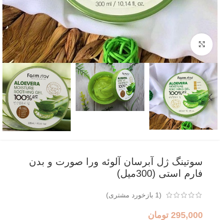
بزرگنمایی تصویر
سوتینگ ژل آبرسان آلوئه ورا صورت و بدن
فارم استی (300میل)
(
1
بازخورد مشتری)
295,000
تومان