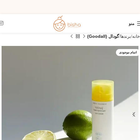
منو
خانه
برندها
گودال (Goodall)
اتمام موجودی