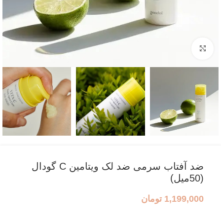
بزرگنمایی تصویر
ضد آفتاب سرمی ضد لک ویتامین C گودال
(50میل)
1,199,000
تومان