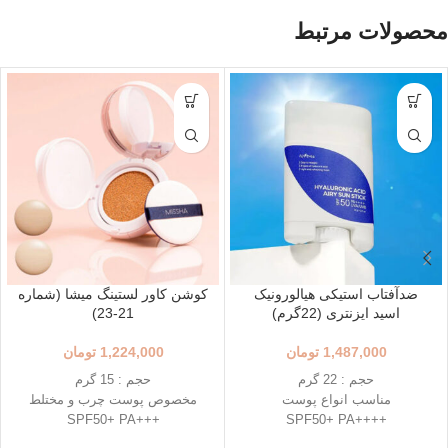
محصولات مرتبط
ضدآفتاب استیکی هیالورونیک
کوشن کاور لستینگ میشا (شماره
اسید ایزنتری (22گرم)
21-23)
1,487,000
تومان
1,224,000
تومان
حجم : 22 گرم
حجم : 15 گرم
مناسب انواع پوست
مخصوص پوست چرب و مختلط
+++SPF50+ PA
++++SPF50+ PA
استفاده آسان و قابل حمل
رنگ 23 (Natural Beige - بژ طبیعی)