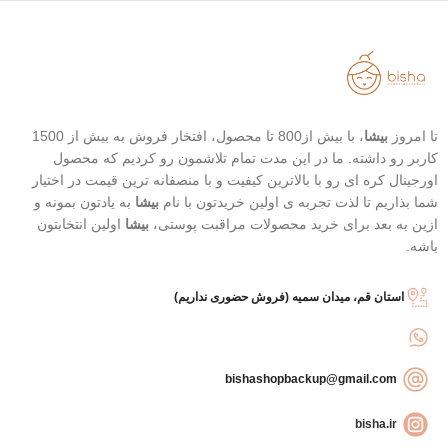
استیک قطره ای شکل
رنگ 21 (Light Beige - بژ روشن)
حاوی 8 نوع هیالورونیک اسید
محافظت بالا در برابر آفتاب
تاریخ انقضاء : 2026/03/04
قابل حمل
بهترین گزینه برای تمدید ضد آفتاب
تا امروز
بیشا
، با بیش از800 تا محصول، افتخار فروش به بیش از 1500
کاربر رو داشته. ما در این مدت تمام تلاشمون رو کردیم که محصول
اورجینال کره ای رو با بالاترین کیفیت و با منصفانه ترین قیمت در اختیار
شما بذاریم تا لذت تجربه ی اولین خریدتون با نام
بیشا
به یادتون بمونه و
ازین به بعد برای خرید محصولات مراقبت پوستی،
بیشا
اولین انتخابتون
باشه.
استان قم، میدان سمیه (فروش حضوری نداریم)
bishashopbackup@gmail.com
bisha.ir