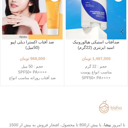
ضدآفتاب استیکی هیالورونیک
ضد آفتاب اکسترا دیلی اپیو
اسید ایزنتری (22گرم)
(50میل)
1,487,000
تومان
968,000
تومان
حجم : 22 گرم
حجم : 50 میل
مناسب انواع پوست
++++SPF50+ PA
++++SPF50+ PA
ضد آفتاب روزانه مناسب انواع
استفاده آسان و قابل حمل
پوست
استیک قطره ای شکل
دارای خاصیت تسکین دهندگی
حاوی 8 نوع هیالورونیک اسید
خفیف
تاریخ انقضاء : 2026/03/04
تاریخ انقضاء : 2026/07/05
تا امروز
بیشا
، با بیش از800 تا محصول، افتخار فروش به بیش از 1500