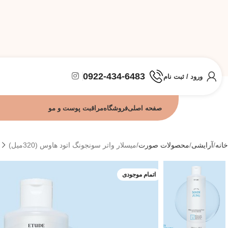
0922-434-6483
ورود / ثبت نام
صفحه اصلی
فروشگاه
مراقبت پوست و مو
خانه
آرایشی
محصولات صورت
میسلار واتر سونجونگ اتود هاوس (320میل)
اتمام موجودی