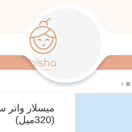
میسلار واتر 
(320میل)