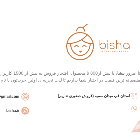
استیک قطره ای شکل
رنگ 23 (Natural Beige - بژ
حاوی 8 نوع هیالورونیک اسید
طبیعی)
تاریخ انقضاء : 2026/03/04
رنگ 21 (Light Beige - بژ
روشن)
محافظت بالا در برابر آفتاب
قابل حمل
بهترین گزینه برای تمدید ضد
آفتاب
ا امروز
بیشا
، با بیش از
نصفانه ترین قیمت در اختیار شما بذاریم تا لذت تجربه ی اولین خریدتون با نام
استان قم، میدان سمیه (فروش حضوری نداریم)
bishashopbackup@gmail.com
bisha.ir