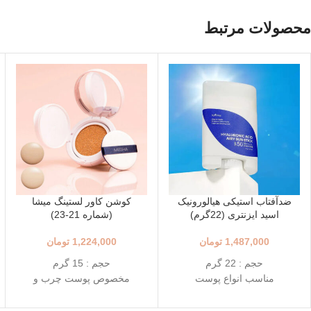
محصولات مرتبط
ضدآفتاب استیکی هیالورونیک
کوشن کاور لستینگ میشا
اسید ایزنتری (22گرم)
(شماره 21-23)
1,487,000
تومان
1,224,000
تومان
حجم : 22 گرم
حجم : 15 گرم
مناسب انواع پوست
مخصوص پوست چرب و
++++SPF50+ PA
مختلط
استفاده آسان و قابل حمل
+++SPF50+ PA