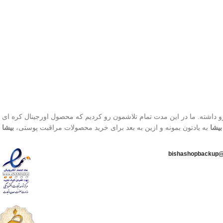
طبیعی)
رنگ 21 (Light Beige - بژ
روشن)
محافظت بالا در برابر آفتاب
قابل حمل
بهترین گزینه برای تمدید ضد
آفتاب
تاریخ انقضا 2026/03/08
800 تا محصول، افتخار فروش به بیش از 1500 کاربر رو داشته. ما در این مدت تمام تلاشمون رو کردیم که محصول اورجینال
بیشا
به یادتون بمونه و ازین به بعد برای خرید محصولات مراقبت پوستی،
بیشا
ا