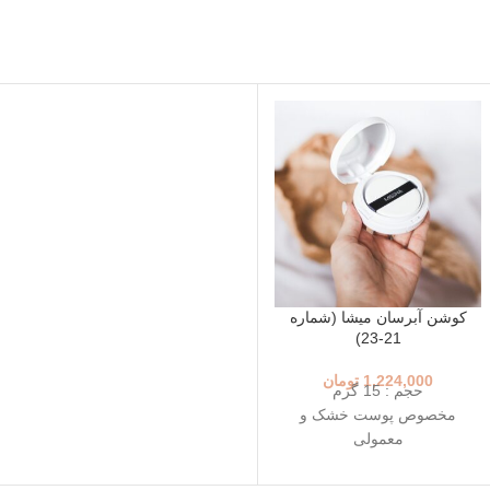
کوشن آبرسان میشا (شماره
21-23)
1,224,000
تومان
حجم : 15 گرم
مخصوص پوست خشک و
معمولی
+++SPF50+ PA
رنگ 23 (Natural Beige - بژ