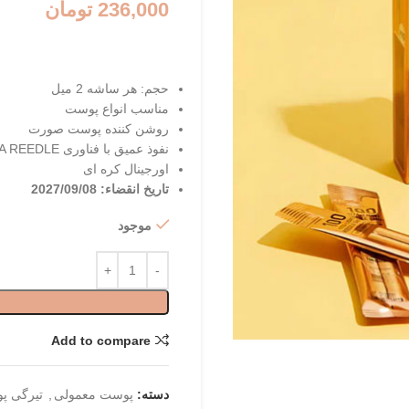
236,000
تومان
حجم: هر ساشه 2 میل
مناسب انواع پوست
روشن کننده پوست صورت
نفوذ عمیق با فناوری CICA REEDLE™
اورجینال کره ای
تاریخ انقضاء: 2027/09/08
موجود
Add to compare
دسته:
پوست معمولی
,
تیرگی پ