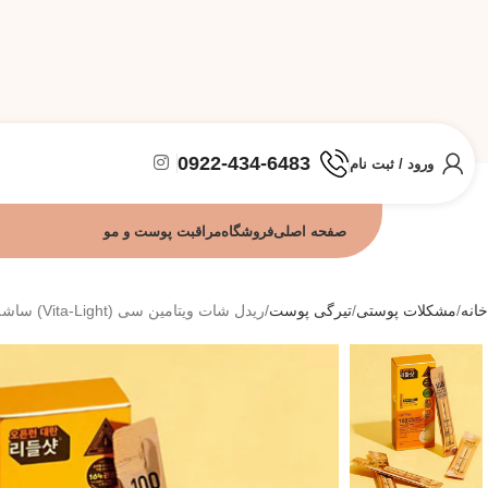
0922-434-6483
ورود / ثبت نام
صفحه اصلی
فروشگاه
مراقبت پوست و مو
خانه
مشکلات پوستی
تیرگی پوست
ریدل شات ویتامین سی (Vita-Light) ساشه ای (2میل)