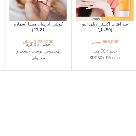
ضد آفتاب اکسترا دیلی اپیو
کوشن آبرسان میشا (شماره
(50میل)
21-23)
968,000
تومان
1,224,000
تومان
حجم : 15 گرم
حجم : 50 میل
مخصوص پوست خشک و
++++SPF50+ PA
معمولی
ضد آفتاب روزانه مناسب
+++SPF50+ PA
انواع پوست
رنگ 23 (Natural Beige - بژ
دارای خاصیت تسکین دهندگی
طبیعی)
خفیف
رنگ 21 (Light Beige - بژ
تاریخ انقضاء : 2026/07/05
روشن)
محافظت بالا در برابر آفتاب
قابل حمل
بهترین گزینه برای تمدید ضد
آفتاب
تاریخ انقضا 2026/03/08