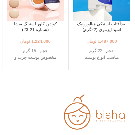
ضدآفتاب استیکی هیالورونیک
کوشن کاور لستینگ میشا
اسید ایزنتری (22گرم)
(شماره 21-23)
1,487,000
تومان
1,224,000
تومان
حجم : 22 گرم
حجم : 15 گرم
مناسب انواع پوست
مخصوص پوست چرب و
++++SPF50+ PA
مختلط
استفاده آسان و قابل حمل
+++SPF50+ PA
استیک قطره ای شکل
رنگ 23 (Natural Beige - بژ
حاوی 8 نوع هیالورونیک اسید
طبیعی)
تاریخ انقضاء : 2026/03/04
رنگ 21 (Light Beige - بژ
روشن)
محافظت بالا در برابر آفتاب
قابل حمل
بهترین گزینه برای تمدید ضد
آفتاب