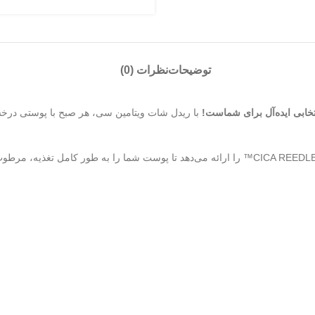
توضیحات
نظرات (0)
خابی ایده‌آل برای شماست!
با ریدل شات ویتامین سی، هر صبح با پوستی درخش
این سرم پیشرفته شبانه، ترکیبی منحصر به فرد از ویتامین C خالص و فناوری CICA REEDLE™ را ارائه 