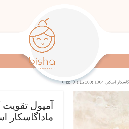
کین 1004 (100میل)
آمپول تقویت ک
ماداگاسکار اسکین 1004 