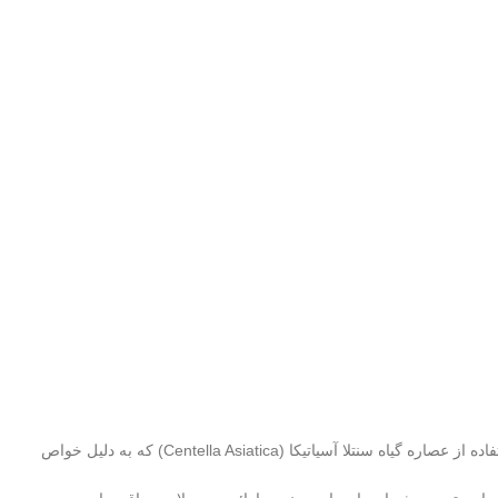
برند اسکین 1004 یک برند کره‌ ای مراقبت از پوست است که به‌ طور ویژه بر استفاده از مواد طبیعی و خالص در محصولاتش تأکید دارد. این برند به‌خاطر استفاده از عصاره گیاه سنتلا آسیاتیکا (Centella Asiatica) که به دلیل خواص