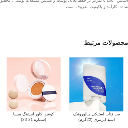
اسکین 1004 با تمرکز بر حفظ تعادل پوست و تسکین مشکلات پوستی، مح
ساده، کارآمد و باکیفیت معروف است.
محصولات مرتبط
ضدآفتاب استیکی هیالورونیک
کوشن کاور لستینگ میشا
اسید ایزنتری (22گرم)
(شماره 21-23)