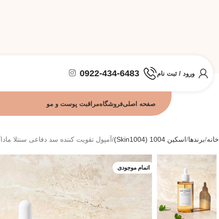
0922-434-6483
ورود / ثبت نام
صفحه اصلی
فروشگاه
مراقبت پوست و مو
خانه
برندها
اسکین 1004 (Skin1004)
آمپول تقویت کننده سد دفاعی سنتلا ماداگاسکار اس
اتمام موجودی