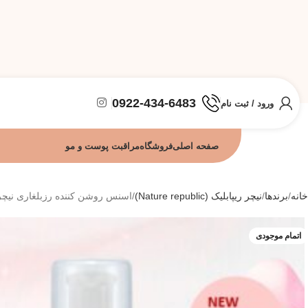
0922-434-6483
ورود / ثبت نام
صفحه اصلی
فروشگاه
مراقبت پوست و مو
خانه
برندها
نیچر ریپابلیک (Nature republic)
اسنس روشن کننده رزبلغاری نیچر ریپاب
اتمام موجودی