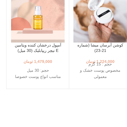
کوشن آبرسان میشا (شماره
آمپول درخشان کننده ویتامین
21-23)
E نیچر ریپابلیک (30 میل)
1,224,000
تومان
1,479,000
تومان
حجم : 15 گرم
مخصوص پوست خشک و
حجم: 30 میل
معمولی
مناسب انواع پوست خصوصا
+++SPF50+ PA
خشک و حساس
رنگ 23 (Natural Beige - بژ
خواص آنتی اکسیدانی
طبیعی)
کاهش تیرگی و افزایش
رنگ 21 (Light Beige - بژ
شفافیت
روشن)
رطوبت رسانی به پوست
محافظت بالا در برابر آفتاب
اورجینال کره ای
قابل حمل
تاریخ انقضاء: 2027/10
بهترین گزینه برای تمدید ضد