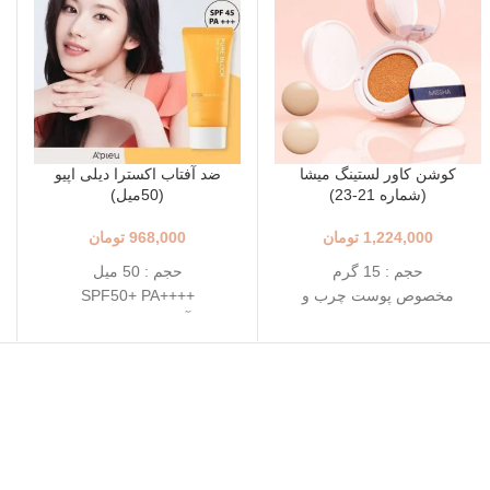
کوشن کاور لستینگ میشا
ضد آفتاب اکسترا دیلی اپیو
(شماره 21-23)
(50میل)
1,224,000
تومان
968,000
تومان
حجم : 15 گرم
حجم : 50 میل
مخصوص پوست چرب و
++++SPF50+ PA
مختلط
ضد آفتاب روزانه مناسب
+++SPF50+ PA
انواع پوست
رنگ 23 (Natural Beige - بژ
دارای خاصیت تسکین دهندگی
طبیعی)
خفیف
رنگ 21 (Light Beige - بژ
تاریخ انقضاء : 2026/07/05
روشن)
محافظت بالا در برابر آفتاب
قابل حمل