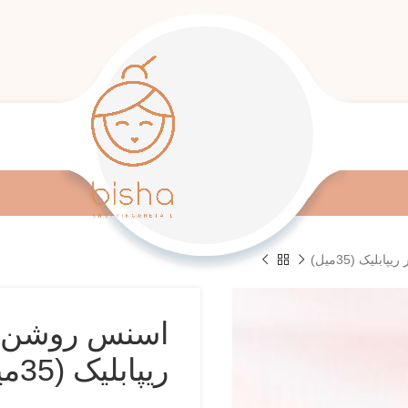
لیک (35میل)
اسنس روشن کن
ریپابلیک (35میل)