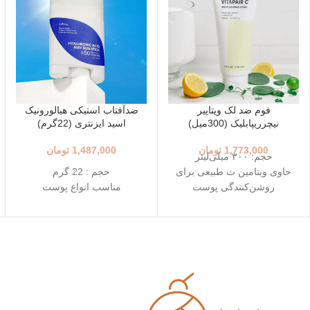
فوم ضد لک ویتاپیر
ضدآفتاب استیکی هیالورونیک
نیچرریپابلیک (300میل)
اسید ایزنتری (22گرم)
1,773,000
تومان
1,487,000
تومان
حجم: ۳۰۰ میلی‌لیتر
حاوی ویتامین ث طبیعی برای
حجم : 22 گرم
روشن‌کنندگی پوست
مناسب انواع پوست
پاک‌سازی عمقی منافذ و
++++SPF50+ PA
حذف آلودگی‌ها
استفاده آسان و قابل حمل
لطیف بدون ایجاد خشکی
استیک قطره ای شکل
مناسب انواع پوست به‌ویژه
حاوی 8 نوع هیالورونیک اسید
پوست‌های کدر، دارای لک یا
تاریخ انقضاء : 2026/03/04
ناهماهنگی رنگ
تاریخ انقضاء: 2027/10