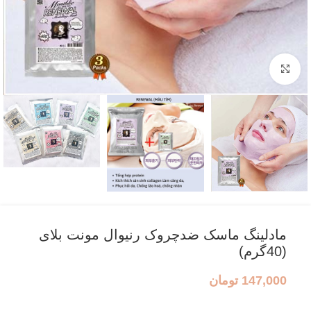
بزرگنمایی تصویر
مادلینگ ماسک ضدچروک رنیوال مونت بلای
(40گرم)
147,000
تومان