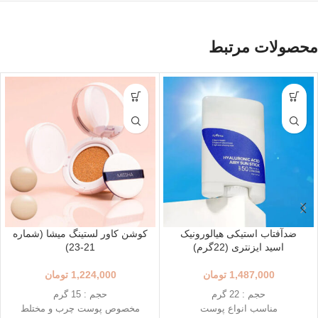
محصولات مرتبط
ضدآفتاب استیکی هیالورونیک
کوشن کاور لستینگ میشا (شماره
اسید ایزنتری (22گرم)
21-23)
1,487,000
تومان
1,224,000
تومان
حجم : 22 گرم
حجم : 15 گرم
مناسب انواع پوست
مخصوص پوست چرب و مختلط