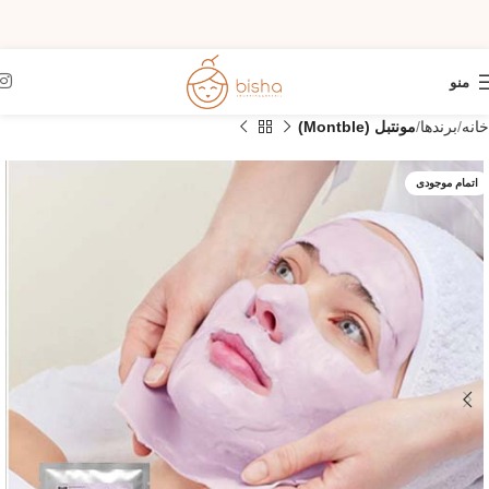
منو
خانه
برندها
مونتبل (Montble)
اتمام موجودی