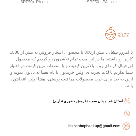
+++SPF50+ PA
++++SPF50+ PA
استفاده آسان و قابل حمل
رنگ 23 (Natural Beige - بژ طبیعی)
استیک قطره ای شکل
رنگ 21 (Light Beige - بژ روشن)
حاوی 8 نوع هیالورونیک اسید
محافظت بالا در برابر آفتاب
تاریخ انقضاء : 2026/03/04
قابل حمل
بهترین گزینه برای تمدید ضد آفتاب
تا امروز
بیشا
، با بیش از800 تا محصول، افتخار فروش به بیش از 1500
کاربر رو داشته. ما در این مدت تمام تلاشمون رو کردیم که محصول
اورجینال کره ای رو با بالاترین کیفیت و با منصفانه ترین قیمت در اختیار
شما بذاریم تا لذت تجربه ی اولین خریدتون با نام
بیشا
به یادتون بمونه و
ازین به بعد برای خرید محصولات مراقبت پوستی،
بیشا
اولین انتخابتون
باشه.
استان قم، میدان سمیه (فروش حضوری نداریم)
bishashopbackup@gmail.com