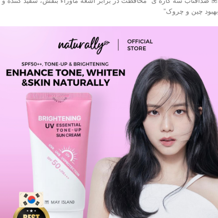
🌺 ضدآفتاب سه کاره ی “محافظت در برابر اشعه ماوراء بنفش، سفید کننده و
بهبود چین و چروک”