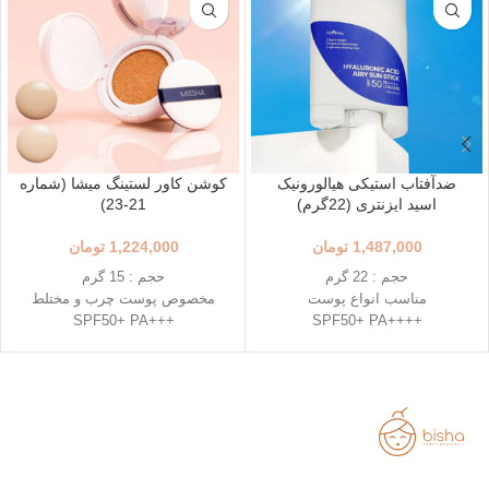
ضدآفتاب استیکی هیالورونیک
کوشن کاور لستینگ میشا (شماره
اسید ایزنتری (22گرم)
21-23)
1,487,000
تومان
1,224,000
تومان
حجم : 22 گرم
حجم : 15 گرم
مناسب انواع پوست
مخصوص پوست چرب و مختلط
+++SPF50+ PA
++++SPF50+ PA
استفاده آسان و قابل حمل
رنگ 23 (Natural Beige - بژ طبیعی)
استیک قطره ای شکل
رنگ 21 (Light Beige - بژ روشن)
حاوی 8 نوع هیالورونیک اسید
محافظت بالا در برابر آفتاب
تاریخ انقضاء : 2026/03/04
قابل حمل
بهترین گزینه برای تمدید ضد آفتاب