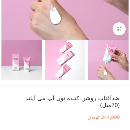
بزرگنمایی تصویر
ضدآفتاب روشن کننده تون آپ می آیلند
(70میل)
344,000
تومان