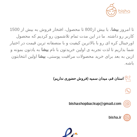
تاریخ انقضاء : 2026/03/04
قابل حمل
بهترین گزینه برای تمدید ضد آفتاب
تا امروز
بیشا
، با بیش از800 تا محصول، افتخار فروش به بیش از 1500
کاربر رو داشته. ما در این مدت تمام تلاشمون رو کردیم که محصول
اورجینال کره ای رو با بالاترین کیفیت و با منصفانه ترین قیمت در اختیار
شما بذاریم تا لذت تجربه ی اولین خریدتون با نام
بیشا
به یادتون بمونه و
ازین به بعد برای خرید محصولات مراقبت پوستی،
بیشا
اولین انتخابتون
باشه.
استان قم، میدان سمیه (فروش حضوری نداریم)
bishashopbackup@gmail.com
bisha.ir