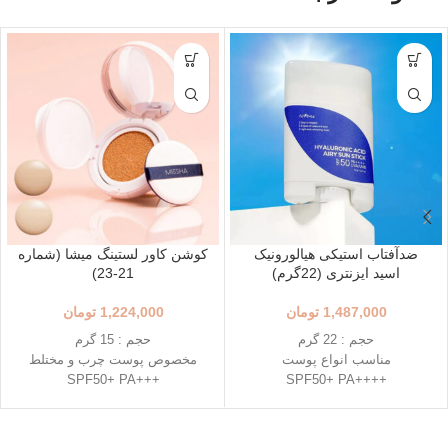
ضدآفتاب استیکی هیالورونیک
کوشن کاور لستینگ میشا (شماره
اسید ایزنتری (22گرم)
21-23)
1,487,000
تومان
1,224,000
تومان
حجم : 22 گرم
حجم : 15 گرم
مناسب انواع پوست
مخصوص پوست چرب و مختلط
+++SPF50+ PA
++++SPF50+ PA
استفاده آسان و قابل حمل
رنگ 23 (Natural Beige - بژ طبیعی)
استیک قطره ای شکل
رنگ 21 (Light Beige - بژ روشن)
حاوی 8 نوع هیالورونیک اسید
محافظت بالا در برابر آفتاب