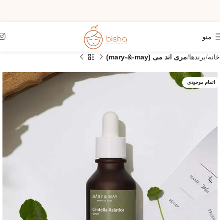
منو
خانه
برندها
مری اند می (mary-&-may)
اتمام موجودی