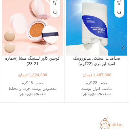
ضدآفتاب استیکی هیالورونیک
کوشن کاور لستینگ میشا (شماره
اسید ایزنتری (22گرم)
21-23)
1,487,000
تومان
1,224,000
تومان
حجم : 22 گرم
حجم : 15 گرم
مناسب انواع پوست
مخصوص پوست چرب و مختلط
+++SPF50+ PA
++++SPF50+ PA
استفاده آسان و قابل حمل
رنگ 23 (Natural Beige - بژ طبیعی)
استیک قطره ای شکل
رنگ 21 (Light Beige - بژ روشن)
حاوی 8 نوع هیالورونیک اسید
محافظت بالا در برابر آفتاب
تاریخ انقضاء : 2026/03/04
قابل حمل
بهترین گزینه برای تمدید ضد آفتاب