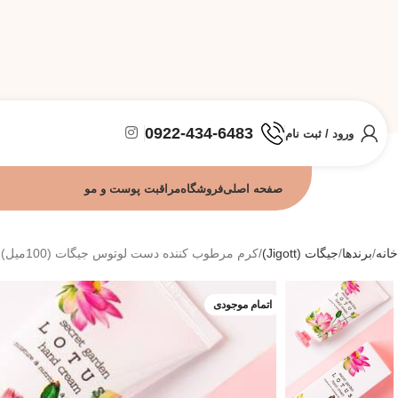
0922-434-6483
ورود / ثبت نام
صفحه اصلی
فروشگاه
مراقبت پوست و مو
خانه
برندها
جیگات (Jigott)
کرم مرطوب کننده دست لوتوس جیگات (100میل)
اتمام موجودی