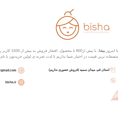
تاریخ انقضاء : 2026/03/04
رنگ 21 (Light Beige - بژ
روشن)
محافظت بالا در برابر آفتاب
قابل حمل
بهترین گزینه برای تمدید ضد
آفتاب
ا امروز
بیشا
، با بیش از
نصفانه ترین قیمت در اختیار شما بذاریم تا لذت تجربه ی اولین خریدتون با نام
استان قم، میدان سمیه (فروش حضوری نداریم)
bishashopbackup@gmail.com
bisha.ir