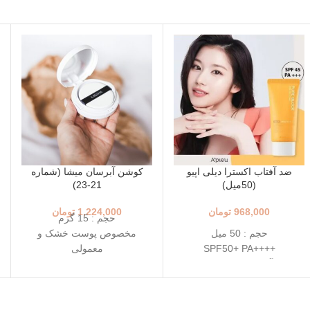
ضد آفتاب اکسترا دیلی اپیو
کوشن آبرسان میشا (شماره
(50میل)
21-23)
968,000
تومان
1,224,000
تومان
حجم : 15 گرم
حجم : 50 میل
مخصوص پوست خشک و
++++SPF50+ PA
معمولی
ضد آفتاب روزانه مناسب
+++SPF50+ PA
انواع پوست
رنگ 23 (Natural Beige - بژ
دارای خاصیت تسکین دهندگی
طبیعی)
خفیف
رنگ 21 (Light Beige - بژ