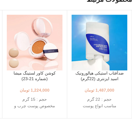
ضدآفتاب استیکی هیالورونیک
کوشن کاور لستینگ میشا
اسید ایزنتری (22گرم)
(شماره 21-23)
1,487,000
تومان
1,224,000
تومان
حجم : 22 گرم
حجم : 15 گرم
مناسب انواع پوست
مخصوص پوست چرب و
++++SPF50+ PA
مختلط
استفاده آسان و قابل حمل
+++SPF50+ PA
استیک قطره ای شکل
رنگ 23 (Natural Beige - بژ
حاوی 8 نوع هیالورونیک اسید
طبیعی)