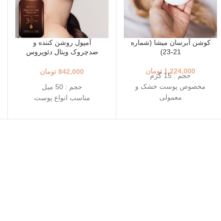
کوشن آبرسان میشا (شماره
آمپول روشن کننده و
21-23)
ضدچروک ویتال دئوپروس
(50میل)
1,224,000
تومان
842,000
تومان
حجم : 15 گرم
مخصوص پوست خشک و
حجم : 50 میل
معمولی
مناسب انواع پوست
+++SPF50+ PA
تاریخ انقضاء : 2026/06/06
رنگ 23 (Natural Beige - بژ
طبیعی)
رنگ 21 (Light Beige - بژ
روشن)
محافظت بالا در برابر آفتاب
قابل حمل
بهترین گزینه برای تمدید ضد
آفتاب
تاریخ انقضا 2026/03/08