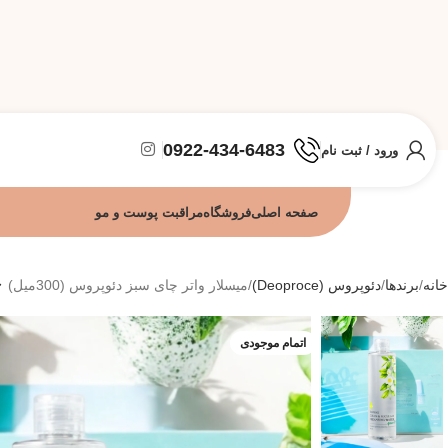
0922-434-6483
ورود / ثبت نام
صفحه اصلی
فروشگاه
مراقبت پوست و مو
خانه
برندها
دئوپروس (Deoproce)
میسلار واتر چای سبز دئوپروس (300میل)
اتمام موجودی