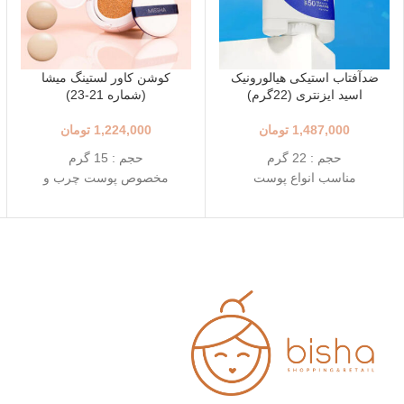
ضدآفتاب استیکی هیالورونیک
کوشن کاور لستینگ میشا
اسید ایزنتری (22گرم)
(شماره 21-23)
1,487,000
تومان
1,224,000
تومان
حجم : 22 گرم
حجم : 15 گرم
مناسب انواع پوست
مخصوص پوست چرب و
++++SPF50+ PA
مختلط
استفاده آسان و قابل حمل
+++SPF50+ PA
استیک قطره ای شکل
رنگ 23 (Natural Beige - بژ
حاوی 8 نوع هیالورونیک اسید
طبیعی)
تاریخ انقضاء : 2026/03/04
رنگ 21 (Light Beige - بژ
روشن)
محافظت بالا در برابر آفتاب
قابل حمل
بهترین گزینه برای تمدید ضد
آفتاب