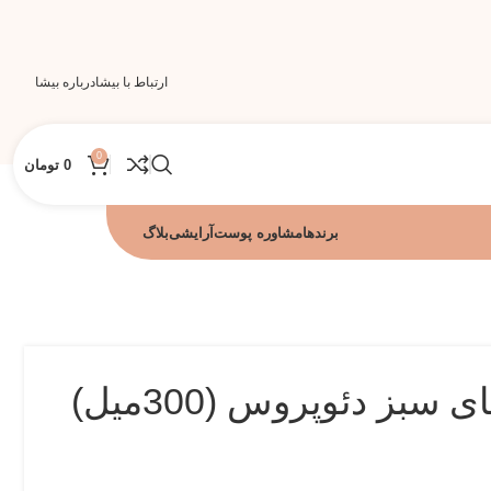
ارتباط با بیشا
درباره بیشا
0
0
تومان
برندها
مشاوره پوست
آرایشی
بلاگ
 سبز دئوپروس (300میل)