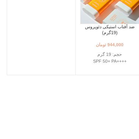
ضد آفتاب استیکی دئوپروس
(19گرم)
944,000
تومان
حجم: 19 گرم
++++SPF 50+ PA
مناسب انواع پوست
قابل استفاده روی صورت و
بدن
حاوی ترکیبات گیاهی و مغذی
اورجینال کره ای
تاریخ انقضاء: 2027/07/16