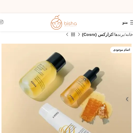
منو
خانه
برندها
کزارکس (Cosrx)
اتمام موجودی