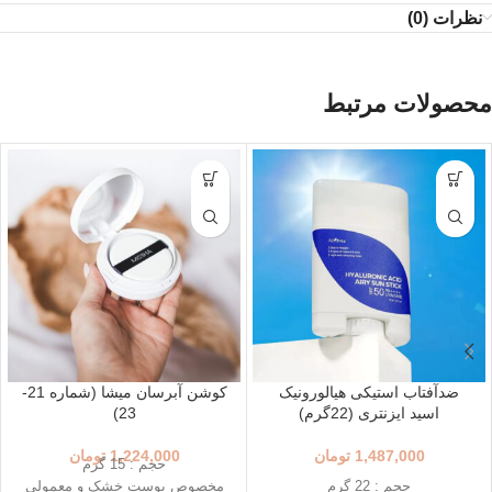
نظرات (0)
محصولات مرتبط
ضدآفتاب استیکی هیالورونیک
کوشن آبرسان میشا (شماره 21-
اسید ایزنتری (22گرم)
23)
1,487,000
تومان
1,224,000
تومان
حجم : 15 گرم
حجم : 22 گرم
مخصوص پوست خشک و معمولی