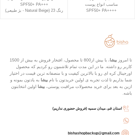
مناسب انواع پوست
+++SPF50+ PA
++++SPF50+ PA
رنگ 23 (Natural Beige - بژ طبیعی)
استفاده آسان و قابل حمل
رنگ 21 (Light Beige - بژ روشن)
استیک قطره ای شکل
محافظت بالا در برابر آفتاب
حاوی 8 نوع هیالورونیک اسید
قابل حمل
تاریخ انقضاء : 2026/03/04
بهترین گزینه برای تمدید ضد آفتاب
تاریخ انقضا 2026/03/08
تا امروز
بیشا
، با بیش از800 تا محصول، افتخار فروش به بیش از 1500
کاربر رو داشته. ما در این مدت تمام تلاشمون رو کردیم که محصول
اورجینال کره ای رو با بالاترین کیفیت و با منصفانه ترین قیمت در اختیار
شما بذاریم تا لذت تجربه ی اولین خریدتون با نام
بیشا
به یادتون بمونه و
ازین به بعد برای خرید محصولات مراقبت پوستی،
بیشا
اولین انتخابتون
باشه.
استان قم، میدان سمیه (فروش حضوری نداریم)
bishashopbackup@gmail.com