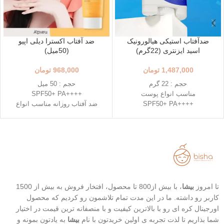
ضدآفتاب استیکی هیالورونیک
ضد آفتاب اکسترا دیلی اپیو
اسید ایزنتری (22گرم)
(50میل)
1,487,000
تومان
968,000
تومان
حجم : 22 گرم
حجم : 50 میل
مناسب انواع پوست
++++SPF50+ PA
++++SPF50+ PA
ضد آفتاب روزانه مناسب انواع
استفاده آسان و قابل حمل
پوست
استیک قطره ای شکل
دارای خاصیت تسکین دهندگی
حاوی 8 نوع هیالورونیک اسید
خفیف
تاریخ انقضاء : 2026/03/04
تاریخ انقضاء : 2026/07/05
تا امروز
بیشا
، با بیش از800 تا محصول، افتخار فروش به بیش از 1500
کاربر رو داشته. ما در این مدت تمام تلاشمون رو کردیم که محصول
اورجینال کره ای رو با بالاترین کیفیت و با منصفانه ترین قیمت در اختیار
شما بذاریم تا لذت تجربه ی اولین خریدتون با نام
بیشا
به یادتون بمونه و