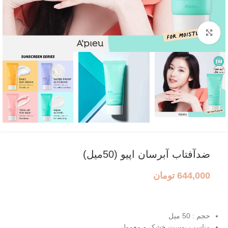
بزرگنمایی تصویر
ضدآفتاب آبرسان اپیو (50میل)
644,000
تومان
حجم : 50 میل
مناسب پوست خشک و معمولی