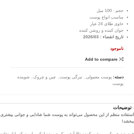
حجم : 100 میل
مناسب انواع پوست
حاوی طلای 24 عیار
جوان کننده و روشن کننده
تاریخ انقضاء : 2026/03
ناموجود
Add to compare
دسته:
پوست معمولی
,
تیرگی پوست
,
چین و چروک
,
شوینده
پوست
توضیحات
استفاده منظم از این محصول می‌تواند به پوست شما شادابی و جوانی بیشتری
ببخشد!
فوم ضد چروک و روشن کننده طلا آنجو، یک شوینده لوکس است که با استفاده