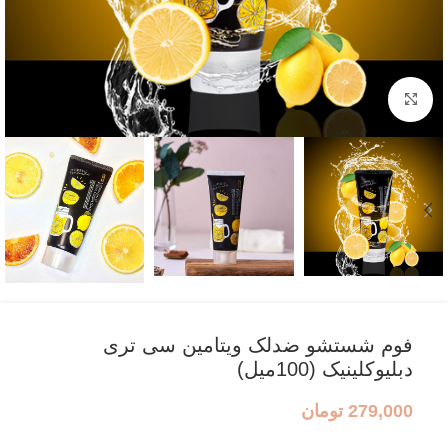
بزرگنمایی تصویر
فوم شستشو ضدلک ویتامین سی تری
دبلیوکلینیک (100میل)
279,000
تومان