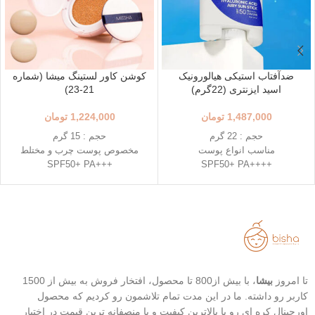
ضدآفتاب استیکی هیالورونیک
کوشن کاور لستینگ میشا (شماره
اسید ایزنتری (22گرم)
21-23)
1,487,000
تومان
1,224,000
تومان
حجم : 22 گرم
حجم : 15 گرم
مناسب انواع پوست
مخصوص پوست چرب و مختلط
+++SPF50+ PA
++++SPF50+ PA
استفاده آسان و قابل حمل
رنگ 23 (Natural Beige - بژ طبیعی)
استیک قطره ای شکل
رنگ 21 (Light Beige - بژ روشن)
حاوی 8 نوع هیالورونیک اسید
محافظت بالا در برابر آفتاب
تاریخ انقضاء : 2026/03/04
قابل حمل
بهترین گزینه برای تمدید ضد آفتاب
تا امروز
بیشا
، با بیش از800 تا محصول، افتخار فروش به بیش از 1500
کاربر رو داشته. ما در این مدت تمام تلاشمون رو کردیم که محصول
اورجینال کره ای رو با بالاترین کیفیت و با منصفانه ترین قیمت در اختیار