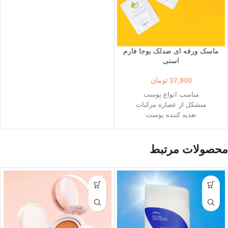
ماسک ورقه ای ضدلک یوجا فارم
استی
37,900
تومان
مناسب انواع پوست
متشکل از عصاره مرکبات
تغذیه کننده پوست
تاریخ انقضا : 2026/05/11
محصولات مرتبط