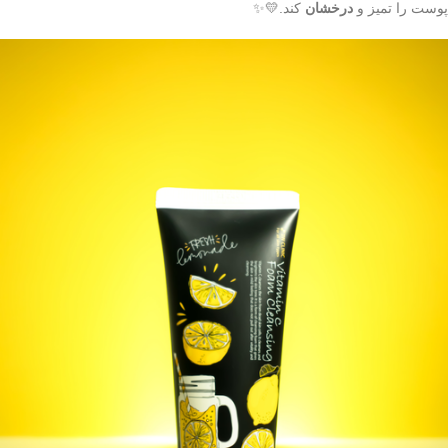
پوست را تمیز و
درخشان
کند.💛✨