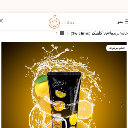
منو
خانه
برندها
3w کلینیک (3w clinic)
اتمام موجودی