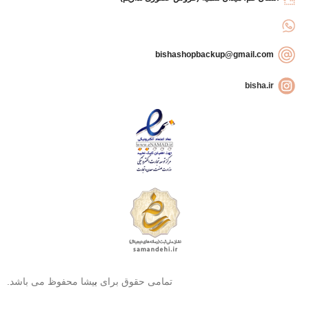
bishashopbackup@gmail.com
bisha.ir
تمامی حقوق برای
ب
یشا محفوظ می باشد.