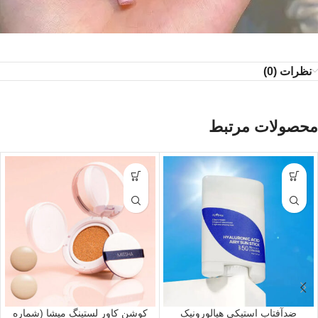
نظرات (0)
محصولات مرتبط
ضدآفتاب استیکی هیالورونیک
کوشن کاور لستینگ میشا (شماره