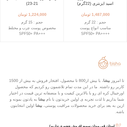
اسید ایزنتری (22گرم)
21-23)
1,487,000
تومان
1,224,000
تومان
حجم : 22 گرم
حجم : 15 گرم
مناسب انواع پوست
مخصوص پوست چرب و مختلط
+++SPF50+ PA
++++SPF50+ PA
استفاده آسان و قابل حمل
رنگ 23 (Natural Beige - بژ طبیعی)
استیک قطره ای شکل
رنگ 21 (Light Beige - بژ روشن)
حاوی 8 نوع هیالورونیک اسید
محافظت بالا در برابر آفتاب
تاریخ انقضاء : 2026/03/04
قابل حمل
بهترین گزینه برای تمدید ضد آفتاب
تا امروز
بیشا
، با بیش از800 تا محصول، افتخار فروش به بیش از 1500
کاربر رو داشته. ما در این مدت تمام تلاشمون رو کردیم که محصول
اورجینال کره ای رو با بالاترین کیفیت و با منصفانه ترین قیمت در اختیار
شما بذاریم تا لذت تجربه ی اولین خریدتون با نام
بیشا
به یادتون بمونه و
ازین به بعد برای خرید محصولات مراقبت پوستی،
بیشا
اولین انتخابتون
باشه.
استان قم، میدان سمیه (فروش حضوری نداریم)