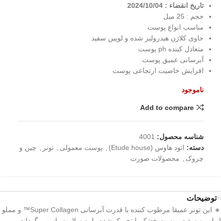
تاریخ انقضاء : 2024/10/04
حجم : 25 میل
مناسب انواع پوست
حاوی کلاژن هیدرولیز شده و لوپین سفید
متعادل کننده ph پوست
آبرسانی عمیق پوست
افزایش خاصیت ارتجاعی پوست
ناموجود
Add to compare
شناسه محصول:
4001
دسته:
اتود هاوس (Etude house)
,
پوست معمولی
,
تونر
,
چین و
چروک
,
محصولات صورت
توضیحات
🔸 این تونر عمیقا مرطوب کننده با قدرت آبرسانی Super Collagen™ و مملو
از لوپین سفید، پوست خشک یا تحریک شده را به سلامت باز می گرداند