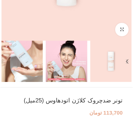
بزرگنمایی تصویر
تونر ضدچروک کلاژن اتودهاوس (25میل)
113,700
تومان