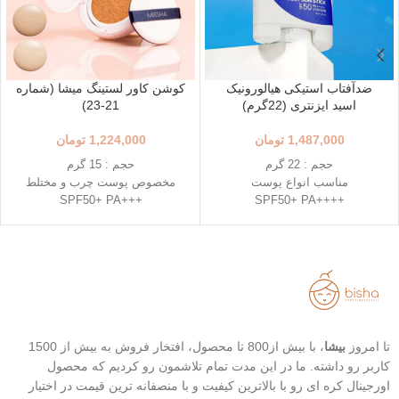
ضدآفتاب استیکی هیالورونیک
کوشن کاور لستینگ میشا (شماره
اسید ایزنتری (22گرم)
21-23)
1,487,000
تومان
1,224,000
تومان
حجم : 22 گرم
حجم : 15 گرم
مناسب انواع پوست
مخصوص پوست چرب و مختلط
+++SPF50+ PA
++++SPF50+ PA
استفاده آسان و قابل حمل
رنگ 23 (Natural Beige - بژ طبیعی)
استیک قطره ای شکل
رنگ 21 (Light Beige - بژ روشن)
حاوی 8 نوع هیالورونیک اسید
محافظت بالا در برابر آفتاب
تاریخ انقضاء : 2026/03/04
قابل حمل
بهترین گزینه برای تمدید ضد آفتاب
تا امروز
بیشا
، با بیش از800 تا محصول، افتخار فروش به بیش از 1500
کاربر رو داشته. ما در این مدت تمام تلاشمون رو کردیم که محصول
اورجینال کره ای رو با بالاترین کیفیت و با منصفانه ترین قیمت در اختیار