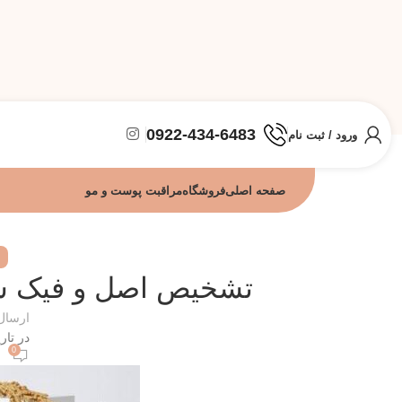
0922-434-6483
ورود / ثبت نام
صفحه اصلی
فروشگاه
مراقبت پوست و مو
تشخیص اصل و فیک س
ارسال
در تاریخ 
0