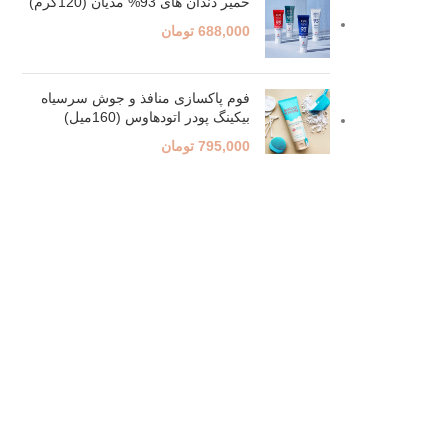
خمیر دندان های 93% مدیان (120گرم)
688,000
تومان
فوم پاکسازی منافذ و جوش سرسیاه
بیکینگ پودر اتودهاوس (160میل)
795,000
تومان