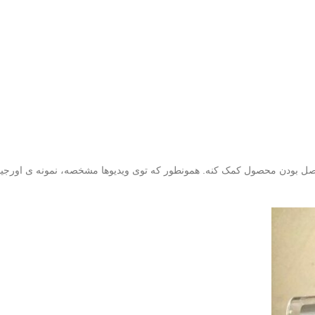
ص اصل بودن محصول کمک کنه. همونطور که توی ویدیوها مشخصه، نمونه ی اورجین