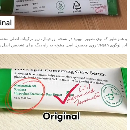
و همونطور که توی تصویر میبینید در نسخه اورجینال، زیر ترکیبات اصلی مح
این لوگوی vegan روی محصول اصل میتونه یه راه دیگه برای تشخیص اصل و فیک بودن سرم اکسیس وای باشه.