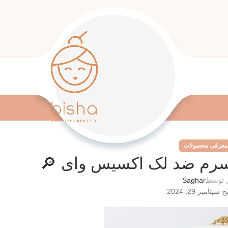
معرفی محصولات
رم ضد لک اکسیس وای 🔎
 توسط
Saghar
سپتامبر 29, 2024