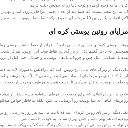
کره‌ای‌ها به وجود اومده و توجه دنیا رو به خودش جلب کرده.
اما به این معنی نیست که حتما باید از تعداد معینی مراحل پیروی کنید و مهم‌تر ا
اکثر افراد با یک روتین 10 مرحله ای شروع میکنند اما شما میتونید بسته به نیاز پوستی و ترجیح خودتون تعداد مراحل رو تغییر بدید.
مزایای روتین پوستی کره‌ ای
روتین پوستی کره‌ ای مزایای فراوانی داره که فراتر از فقط داشتن پوستی زیبا
همونطور که بالاتر گفتیم،یکی از بزرگ‌ترین نقاط قوت این روتین، تمرکز شدید 
بشه تا مشکلاتی مثل چین و چروک، لک‌های پوستی، و خشکی حتی قبل از بروز،
یکی دیگه از ویژگی‌های عالی این روتین، اینه که مراحلش به‌صورت لایه‌ به لای
از پاک‌کننده‌های دو مرحله‌ای استفاده می‌کنید، پوستتون کاملاً تمیز می‌شه و آ
و رطوبت پوست رو قفل می‌کنن تا پوست همیشه مرطوب و درخشان بمونه.
علاوه بر این، ترکیباتی که برای محصولات کره‌ای استفاده میشه بیشتر از مواد
روغن‌های گیاهی نه تنها پوست رو آبرسانی می‌کنن، بلکه به‌خاطر خواص ضدالت
یکی دیگه از مزایای روتین کره‌ ای اینه که باعث می‌شه هر روز یه زمانی رو بر
روحیه‌ ات هم بهتر بشه و حس بهتری نسبت به خودت داشته باشی.
در نهایت، روتین پوستی کره‌ای یه جور سبک زندگیه که کمک می‌کنه همیشه پو