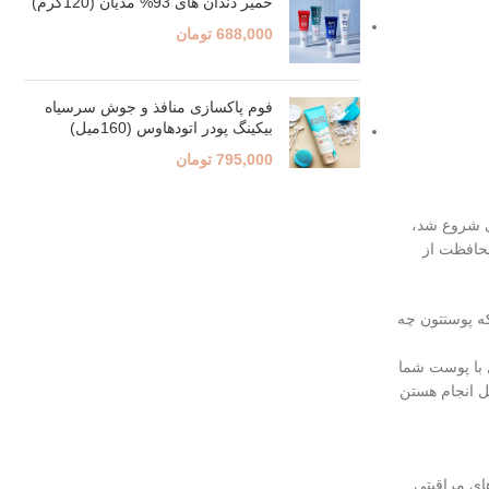
خمیر دندان های 93% مدیان (120گرم)
688,000
تومان
فوم پاکسازی منافذ و جوش سرسیاه
بیکینگ پودر اتودهاوس (160میل)
795,000
تومان
تی شروع شد،
محافظت از
که پوستتون چه
 با پوست شما
ل انجام هستن
ای مراقبتی