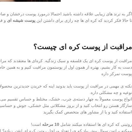
اگر به ترند های زیبایی علاقه داشته باشید احتمالا درمورد پوست درخشان و صاف
تا حالا فکر کردید که کره ای ها چه رازی برای داشتن این
پوست شیشه ای
و فو
مراقبت از پوست کره ای چیست؟
مراقبت از پوست کره‌ ای یک فلسفه و سبک زندگیه. کره‌ای‌ ها معتقدند که مر
دست به کار بشیم، بهتره از همون اول از پوستمون مراقبت کنیم و به همین 
پوست تمرکز داره
نکته ی مهمی در مراقبت از پوست باید بدونید اینه که خریدن جدیدترین محصولا
نوعیه و چه مشکلی داره.
انواع پوست معمولاً به چهار دسته‌ی چرب، خشک، مختلط و حساس تقسیم می‌
سازگار هستن رو انتخاب کنید و از بروز مشکلاتی مثل خشکی، جوش و حساسیت جل
استفاده کنید و یا از مشاور های متخصص کمک بگیرید
روتینی که کره ای ها استفاده میکنند شامل
10 مرحله
است!
ممکنه براتون سوال پیش بیاد که چرا تعداد مراحل روتین کره ای انقدر زیاده؟