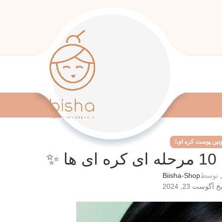
تین پوست کره ای!
✨
 توسط
Biisha-Shop
 آگوست 23, 2024