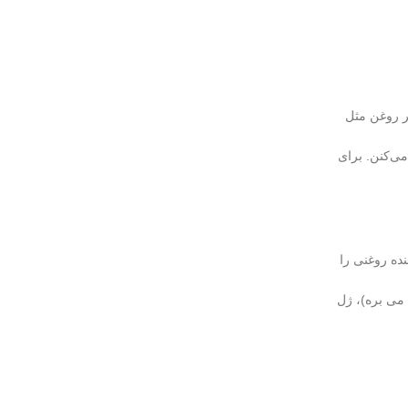
 مبتنی بر روغن مثل
ی‌کنن. برای
ی باقی مانده از پاک کننده روغنی را
 می بره)، ژل