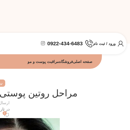
0922-434-6483
ورود / ثبت نام
صفحه اصلی
فروشگاه
مراقبت پوست و مو
رو
مراحل روتین پوستی 10 مرحله ای کره ای ها 
ارسال
در تاریخ
2