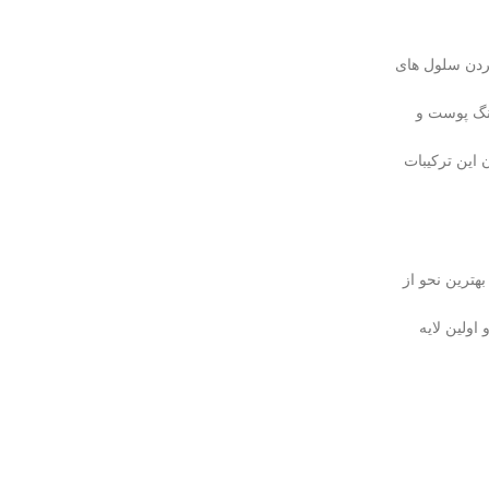
 بردن سلول های
رنگ پوست و
 استفاده کنید چون این ترکیبات
های مضر رو به بهترین نحو از
ن pH طبیعی پوست کمک می‌کنن و اولین لایه