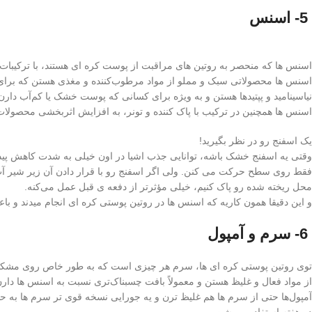
5- اسنس
اسنس ها که منحصر به روتین های مراقبت از پوست کره ای هستند، با ترکیبا
اسنس‌ ها محصولاتی سبک و مملو از مواد مرطوب‌کننده و مغذی هستن که برا
نیاسینامید و پپتیدها هستن و به‌ ویژه برای کسانی که پوست خشک یا کم‌آب دارن
اسنس ها همچنین در ترکیب با پاک کننده و تونر، به افزایش اثربخشی محصول
یک اسفنج رو در نظر بگیرید!
وقتی یه اسفنج خشک باشه، توانایی جذب اشیا در اون خیلی به شدت کاهش پید
فقط روی سطح حرکت می کنن. ولی اگر اسفنج رو با قرار دادن آن زیر شیر آب یا
محل ریخته شده رو پاک کنیم، خیلی مؤثرتر از دفعه ی قبل عمل می‌کنه.
و این دقیقا همون کاریه که اسنس ها در روتین پوستی کره ای انجام میدند و 
6- سرم و آمپول
توی روتین پوستی کره ای ها، سرم هر چیزی است که به طور خاص روی مشکلاتی
از مواد فعال و غلیظ هستن و معمولاً بافت چسبناک‌تری نسبت به اسنس‌ ها دارن
آمپول‌ها حتی از سرم ها هم غلیظ ترن و یه جورایی نسخه قوی‌ تر سرم‌ ها به حساب