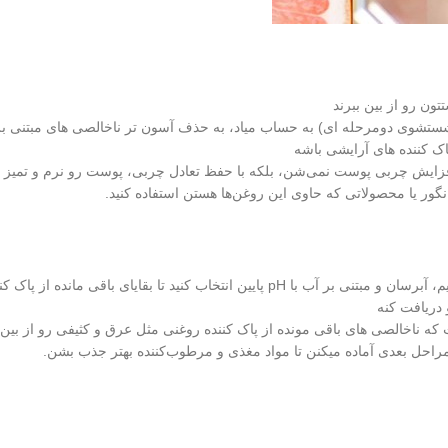
ون رو از بین ببرند
ده از پاک کننده های روغنی که درواقع مرحله ی اول Double Cleanse (شستشوی دومرحله ای) به حساب میاد، به حذف آسون تر ناخالصی های
ک کننده های آرایشی باشه
فزایش چربی پوست نمی‌شن، بلکه با حفظ تعادل چربی، پوست رو نرم و تمیز م
نگور یا محصولاتی که حاوی این روغن‌ها هستن استفاده کنید.
در مرحله ی دوم Double Cleanse (شستشوی دومرحله ای) یک پاک کننده ملایم، آبرسان و مبتنی بر آب با pH پایین انتخاب کنید تا بقایا
 دریافت کنه
ت که ناخالصی های باقی مونده از پاک کننده روغنی مثل عرق و کثیفی رو از بین