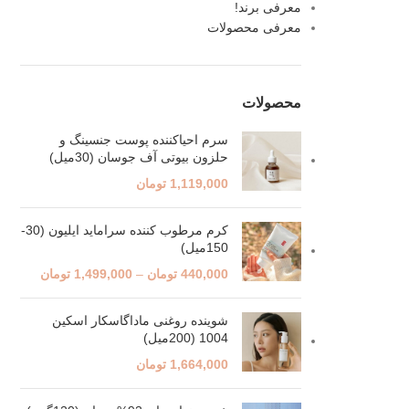
معرفی برند!
معرفی محصولات
محصولات
سرم احیاکننده پوست جنسینگ و
حلزون بیوتی آف جوسان (30میل)
1,119,000
تومان
کرم مرطوب کننده سراماید ایلیون (30-
150میل)
440,000
تومان
–
1,499,000
تومان
شوینده روغنی ماداگاسکار اسکین
1004 (200میل)
1,664,000
تومان