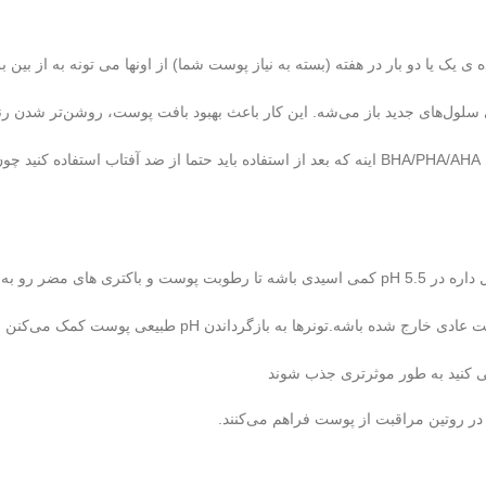
ی یک یا دو بار در هفته (بسته به نیاز پوست شما) از اونها می تونه به از بین
ی سلول‌های جدید باز می‌شه. این کار باعث بهبود بافت پوست، روشن‌تر شدن 
نکته ی مهم موقع استفاده از لایه بردار ها، خصوصا لایه بردار های شیمیایی مثل BHA/PHA/AHA اینه که بعد از استفاده باید حتما از ضد آفتاب
جالبه بدونید اولین لایه محافظ پوست ما یک سد شیمیایی نامرئی است که تمایل داره در pH 5.5 کمی اسیدی باشه تا رطوبت پوست و باکتری 
بعد از شستشو، پوست ممکنه کمی خشک یا حساس بشه و PH پوستتون از حالت عادی خارج شده باشه.تونرها به بازگرداند
می کنید به طور موثرتری جذب شوند
ا در روتین مراقبت از پوست فراهم می‌کنند.