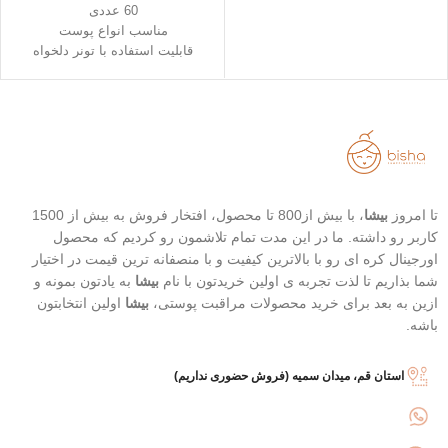
60 عددی
مناسب انواع پوست
قابلیت استفاده با تونر دلخواه
پاکسازی عمیق منافذ
لایه برداری ملایم
پد دوطرفه (یک سمت لایه برداری و
یک سمت تسکین دهنده)
تا امروز
بیشا
، با بیش از800 تا محصول، افتخار فروش به بیش از 1500
کاربر رو داشته. ما در این مدت تمام تلاشمون رو کردیم که محصول
اورجینال کره ای رو با بالاترین کیفیت و با منصفانه ترین قیمت در اختیار
شما بذاریم تا لذت تجربه ی اولین خریدتون با نام
بیشا
به یادتون بمونه و
ازین به بعد برای خرید محصولات مراقبت پوستی،
بیشا
اولین انتخابتون
باشه.
استان قم، میدان سمیه (فروش حضوری نداریم)