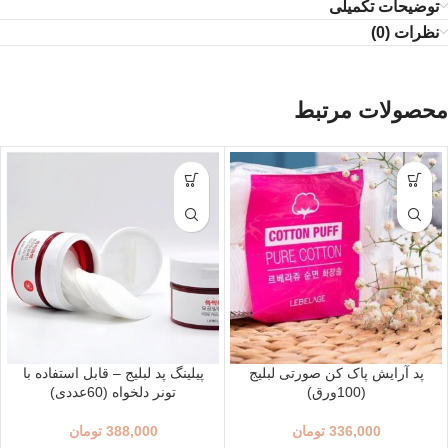
توضیحات تکمیلی
نظرات (0)
محصولات مرتبط
پد آرایش پاک کن صورتی لبلیج
پیلینگ پد لبلیج – قابل استفاده با
(100ورق)
تونر دلخواه (60عددی)
336,000
تومان
388,000
تومان