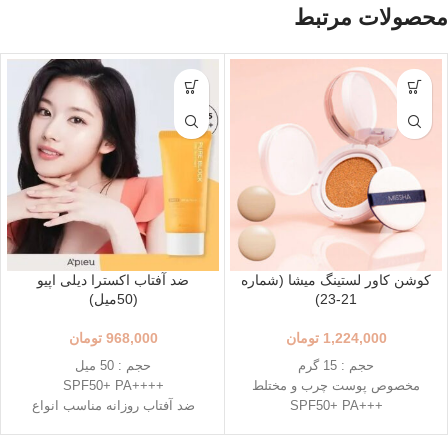
محصولات مرتبط
کوشن کاور لستینگ میشا (شماره
ضد آفتاب اکسترا دیلی اپیو
21-23)
(50میل)
1,224,000
تومان
968,000
تومان
حجم : 15 گرم
حجم : 50 میل
مخصوص پوست چرب و مختلط
++++SPF50+ PA
+++SPF50+ PA
ضد آفتاب روزانه مناسب انواع
رنگ 23 (Natural Beige - بژ طبیعی)
پوست
رنگ 21 (Light Beige - بژ روشن)
دارای خاصیت تسکین دهندگی