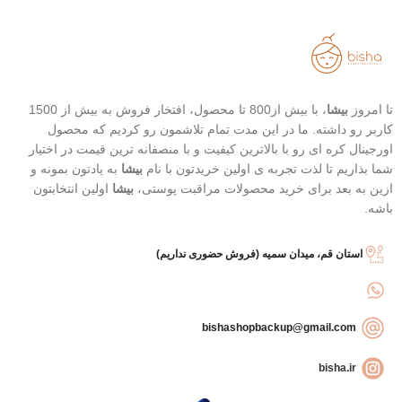
محافظت بالا در برابر آفتاب
خفیف
قابل حمل
تاریخ انقضاء : 2026/07/05
بهترین گزینه برای تمدید ضد آفتاب
تا امروز
بیشا
، با بیش از800 تا محصول، افتخار فروش به بیش از 1500
کاربر رو داشته. ما در این مدت تمام تلاشمون رو کردیم که محصول
اورجینال کره ای رو با بالاترین کیفیت و با منصفانه ترین قیمت در اختیار
شما بذاریم تا لذت تجربه ی اولین خریدتون با نام
بیشا
به یادتون بمونه و
ازین به بعد برای خرید محصولات مراقبت پوستی،
بیشا
اولین انتخابتون
باشه.
استان قم، میدان سمیه (فروش حضوری نداریم)
bishashopbackup@gmail.com
bisha.ir