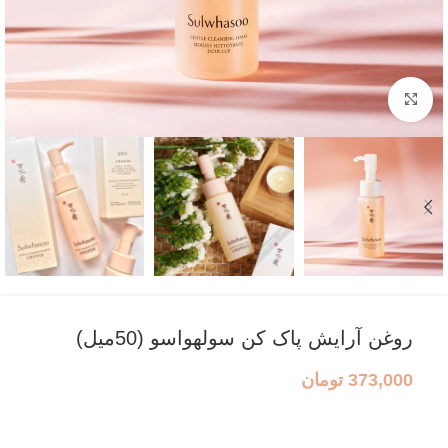
بزرگنمایی تصویر
روغن آرایش پاک کن سولهواسو (50میل)
373,000
تومان