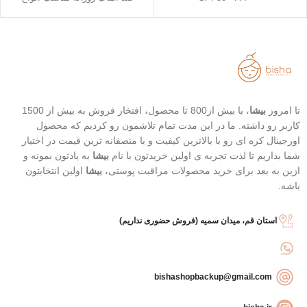
رنگ 23 (Natural Beige - بژ طبیعی)
پوست
رنگ 21 (Light Beige - بژ روشن)
دارای خاصیت تسکین دهندگی
محافظت بالا در برابر آفتاب
خفیف
قابل حمل
تاریخ انقضاء : 2026/07/05
بهترین گزینه برای تمدید ضد آفتاب
تا امروز
بیشا
، با بیش از800 تا محصول، افتخار فروش به بیش از 1500
کاربر رو داشته. ما در این مدت تمام تلاشمون رو کردیم که محصول
اورجینال کره ای رو با بالاترین کیفیت و با منصفانه ترین قیمت در اختیار
شما بذاریم تا لذت تجربه ی اولین خریدتون با نام
بیشا
به یادتون بمونه و
ازین به بعد برای خرید محصولات مراقبت پوستی،
بیشا
اولین انتخابتون
باشه.
استان قم، میدان سمیه (فروش حضوری نداریم)
bishashopbackup@gmail.com