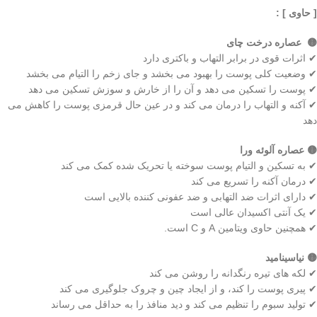
[ حاوی ] :
🟡 عصاره درخت چای
✔ اثرات قوی در برابر التهاب و باکتری دارد
✔ وضعیت کلی پوست را بهبود می بخشد و جای زخم را التیام می بخشد
✔ پوست را تسکین می دهد و آن را از خارش و سوزش تسکین می دهد
✔ آکنه و التهاب را درمان می کند و در عین حال قرمزی پوست را کاهش می
دهد
🟡 عصاره آلوئه ورا
✔ به تسکین و التیام پوست سوخته یا تحریک شده کمک می کند
✔ درمان آکنه را تسریع می کند
✔ دارای اثرات ضد التهابی و ضد عفونی کننده بالایی است
✔ یک آنتی اکسیدان عالی است
✔ همچنین حاوی ویتامین A و C است.
🟡 نیاسینامید
✔ لکه های تیره رنگدانه را روشن می کند
✔ پیری پوست را کند، و از ایجاد چین و چروک جلوگیری می کند
✔ تولید سبوم را تنظیم می کند و دید منافذ را به حداقل می رساند