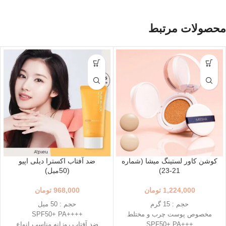
محصولات مرتبط
کوشن کاور لستینگ میشا (شماره
ضد آفتاب اکسترا دیلی اپیو
21-23)
(50میل)
1,224,000
تومان
968,000
تومان
حجم : 15 گرم
حجم : 50 میل
مخصوص پوست چرب و مختلط
++++SPF50+ PA
+++SPF50+ PA
ضد آفتاب روزانه مناسب انواع