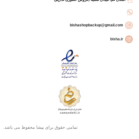
bishashopbackup@gmail.com
bisha.ir
تمامی حقوق برای
ب
یشا محفوظ می باشد.