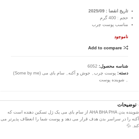
تاریخ انقضا : 2025/09
حجم : 400 گرم
مناسب پوست چرب
ناموجود
Add to compare
شناسه محصول:
6052
دسته:
پوست چرب
,
جوش و آکنه
,
سام بای می (Some by me)
,
شوینده پوست
توضیحات
شوینده بدن AHA BHA PHA از سام بای می یک ژل تسکین دهنده است که
آکنه را در سراسر بدن هدف قرار می دهد و پوست شما را انعطاف پذیرتر می
کند. 💦