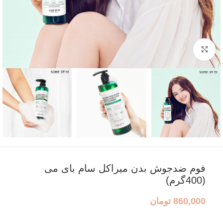
بزرگنمایی تصویر
فوم ضدجوش بدن میراکل سام بای می
(400گرم)
860,000
تومان