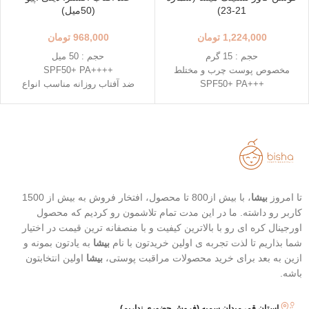
21-23)
(50میل)
1,224,000
تومان
968,000
تومان
حجم : 15 گرم
حجم : 50 میل
مخصوص پوست چرب و مختلط
++++SPF50+ PA
+++SPF50+ PA
ضد آفتاب روزانه مناسب انواع
رنگ 23 (Natural Beige - بژ طبیعی)
پوست
رنگ 21 (Light Beige - بژ روشن)
دارای خاصیت تسکین دهندگی
محافظت بالا در برابر آفتاب
خفیف
قابل حمل
تاریخ انقضاء : 2026/07/05
بهترین گزینه برای تمدید ضد آفتاب
تا امروز
بیشا
، با بیش از800 تا محصول، افتخار فروش به بیش از 1500
کاربر رو داشته. ما در این مدت تمام تلاشمون رو کردیم که محصول
اورجینال کره ای رو با بالاترین کیفیت و با منصفانه ترین قیمت در اختیار
شما بذاریم تا لذت تجربه ی اولین خریدتون با نام
بیشا
به یادتون بمونه و
ازین به بعد برای خرید محصولات مراقبت پوستی،
بیشا
اولین انتخابتون
باشه.
استان قم، میدان سمیه (فروش حضوری نداریم)