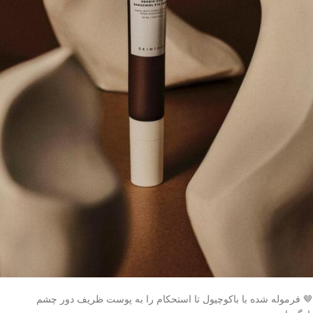
🤎 فرموله شده با باکوچیول تا استحکام را به پوست ظریف دور چشم