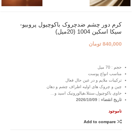
کرم دور چشم ضدچروک باکوچیول پروبیو-
سیکا اسکین 1004 (20میل)
840,000
تومان
حجم : 70 میل
مناسب انواع پوست
ترکیبات ملایم و در عین حال فعال
چین و چروک های اولیه اطراف چشم و دهان
حاوی باکوچیول،سنتلا،هیالورونیک اسید و…
تاریخ انقضاء : 2026/10/09
ناموجود
Add to compare