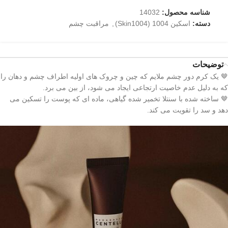
شناسه محصول:
14032
دسته:
اسکین 1004 (Skin1004)
,
مراقبت چشم
توضیحات
🤎 یک کرم دور چشم ملایم که چین و چروک های اولیه اطراف چشم و دهان را
که به دلیل عدم خاصیت ارتجاعی ایجاد می شود، از بین می برد.
🤎 ساخته شده با سنتلا تخمیر شده گیاهی، ماده ای که پوست را تسکین می
دهد و سد را تقویت می کند.