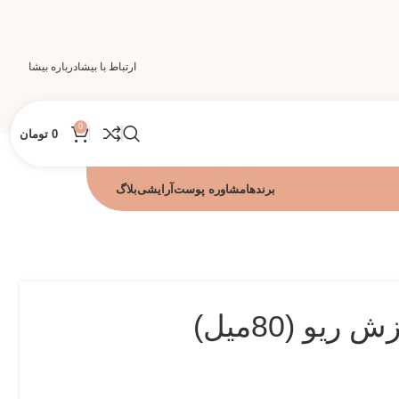
ارتباط با بیشا
درباره بیشا
0
0
تومان
برندها
مشاوره پوست
آرایشی
بلاگ
و (80میل)