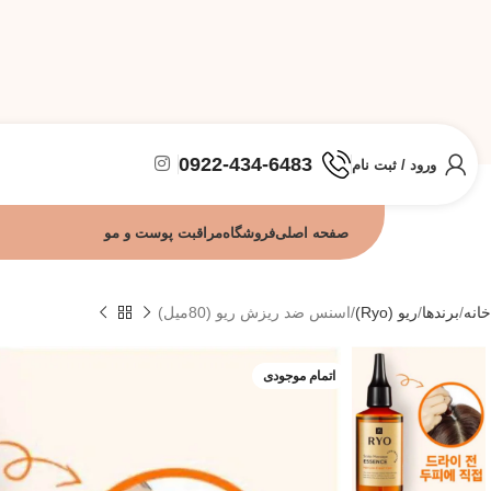
0922-434-6483
ورود / ثبت نام
صفحه اصلی
فروشگاه
مراقبت پوست و مو
خانه
برندها
ریو (Ryo)
اسنس ضد ریزش ریو (80میل)
اتمام موجودی