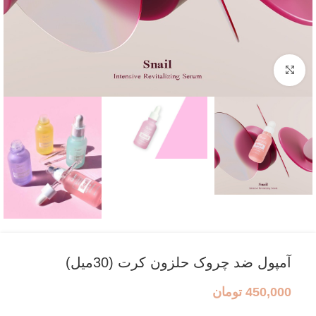
بزرگنمایی تصویر
آمپول ضد چروک حلزون کرت (30میل)
450,000
تومان