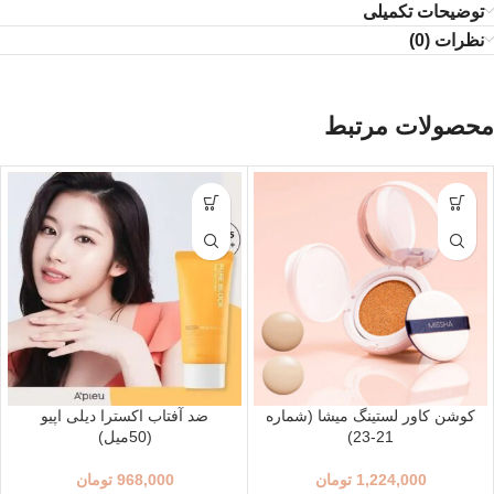
توضیحات تکمیلی
نظرات (0)
محصولات مرتبط
کوشن کاور لستینگ میشا (شماره
ضد آفتاب اکسترا دیلی اپیو
21-23)
(50میل)
1,224,000
تومان
968,000
تومان