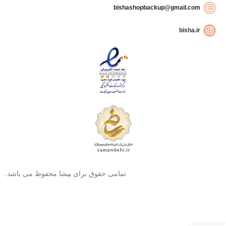
bishashopbackup@gmail.com
bisha.ir
تمامی حقوق برای
ب
یشا محفوظ می باشد.