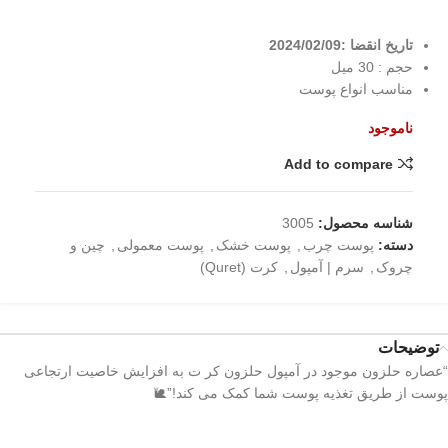
تاریخ انقضا :2024/02/09
حجم : 30 میل
مناسب انواع پوست
ناموجود
Add to compare
شناسه محصول:
3005
دسته:
پوست چرب
,
پوست خشک
,
پوست معمولی
,
چین و
چروک
,
سرم | آمپول
,
کرت (Quret)
توضیحات
“عصاره حلزون موجود در آمپول حلزون کر ت به افزایش خاصیت ارتجاعی
پوست از طریق تغذیه پوست شما کمک می کند!”🐌