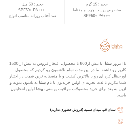
حجم : 15 گرم
حجم : 50 میل
مخصوص پوست چرب و مختلط
++++SPF50+ PA
+++SPF50+ PA
ضد آفتاب روزانه مناسب انواع
رنگ 23 (Natural Beige - بژ طبیعی)
پوست
رنگ 21 (Light Beige - بژ روشن)
دارای خاصیت تسکین دهندگی
محافظت بالا در برابر آفتاب
خفیف
قابل حمل
تاریخ انقضاء : 2026/07/05
بهترین گزینه برای تمدید ضد آفتاب
تا امروز
بیشا
، با بیش از800 تا محصول، افتخار فروش به بیش از 1500
کاربر رو داشته. ما در این مدت تمام تلاشمون رو کردیم که محصول
اورجینال کره ای رو با بالاترین کیفیت و با منصفانه ترین قیمت در اختیار
شما بذاریم تا لذت تجربه ی اولین خریدتون با نام
بیشا
به یادتون بمونه و
ازین به بعد برای خرید محصولات مراقبت پوستی،
بیشا
اولین انتخابتون
باشه.
استان قم، میدان سمیه (فروش حضوری نداریم)