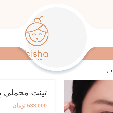
تینت مخملی پریپرا
533,000
تومان