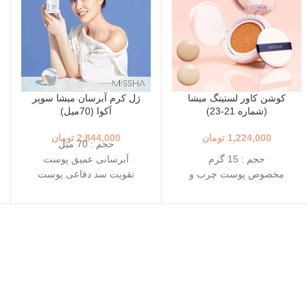
کوشن کاور لستینگ میشا
ژل کرم آبرسان میشا سوپر
(شماره 21-23)
آکوا (70میل)
1,224,000
تومان
2,844,000
تومان
حجم : 70 میل
حجم : 15 گرم
آبرسانی عمیق پوست
مخصوص پوست چرب و
تقویت سد دفاعی پوست
مختلط
حاوی 10 نوع هیالورونیک
+++SPF50+ PA
اسید و سراماید
رنگ 23 (Natural Beige - بژ
حاوی کلاژن دریایی و
طبیعی)
نیاسینامید
رنگ 21 (Light Beige - بژ
سبک و زود جذب بدون حس
روشن)
چربی
محافظت بالا در برابر آفتاب
تاریخ انقضاء : 2027/03/28
قابل حمل