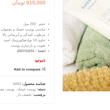
915,000
تومان
حجم : 200 میل
مناسب پوست خشک و معمولی
مرطوب کنندگی و آبرسانی بالا
حاوی 10 نوع هیالورونیک اسید
تقویت و بازسازی پوست
انقضا : 2027/10/31
ناموجود
Add to compare
شناسه محصول:
6002
دسته:
پوست خشک
,
پوست معم
برچسب:
تخفیف دار