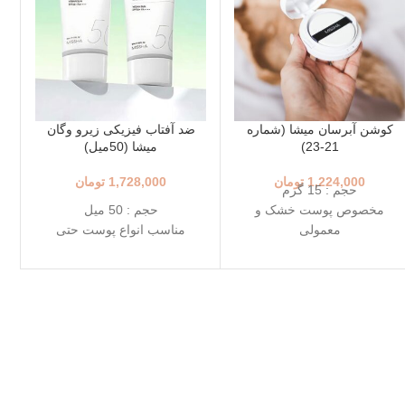
کوشن آبرسان میشا (شماره
ضد آفتاب فیزیکی زیرو وگان
21-23)
میشا (50میل)
1,224,000
تومان
1,728,000
تومان
حجم : 15 گرم
مخصوص پوست خشک و
حجم : 50 میل
معمولی
مناسب انواع پوست حتی
+++SPF50+ PA
حساس
رنگ 23 (Natural Beige - بژ
++++SPF50+ PA
طبیعی)
ضد آفتاب فیزیکی
رنگ 21 (Light Beige - بژ
بدون رد سفیدی
روشن)
دوست‌دار محیط زیست
محافظت بالا در برابر آفتاب
قابل استفاده برای کودکان
قابل حمل
تاریخ انقضاء: 2027/07/02
بهترین گزینه برای تمدید ضد