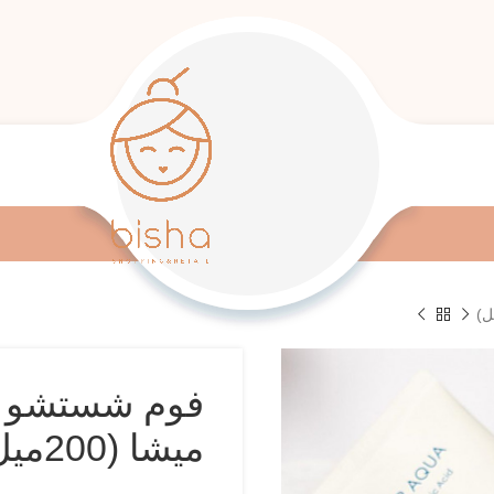
فوم شستشو سو
میشا (200میل)