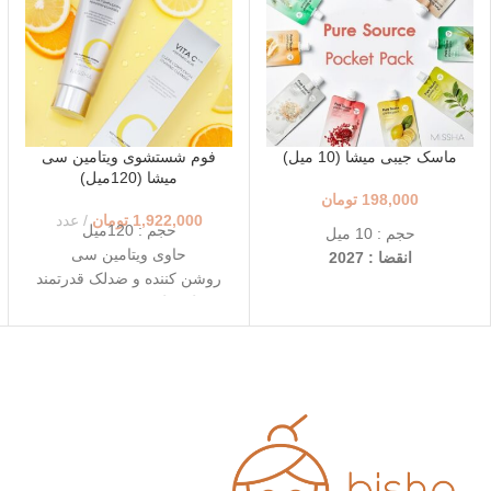
ماسک جیبی میشا (10 میل)
فوم شستشوی ویتامین سی
میشا (120میل)
198,000
تومان
1,922,000
تومان
عدد
حجم : 120میل
حجم : 10 میل
حاوی ویتامین سی
انقضا : 2027
روشن کننده و ضدلک قدرتمند
در انواع لیمو/ شی باتر/چای
انقضاء : 2027/09/05
سبز/درخت چای و...
قابل حمل و در دسترس
استفاده ی آسان در هر لحظه
روشن کننده و شفاف کننده
پوست (لیمو)
تغذیه و نرم کننده عمقی
پوست (شی باتر)
تسکین دهنده و ضد التهاب