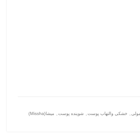
ولی
,
خشکی والتهاب پوست
,
شوینده پوست
,
میشا(Missha)