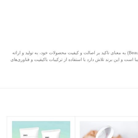
میشا (Missha) یک برند برجسته کره‌ای در حوزه مراقبت از پوست و زیبایی است که در سال 2000 تاسیس شد. این برند با شعار “زیبایی واقعی” (Beauty is Real) به معنای تاکید بر اصالت و کیفیت محصولات خود، به تولید و ارائه
محصولات ضد آفتاب می‌پردازد. نام میشا برگرفته از ترکیب کلمات “Miss” و “Ha” به معنای خانم‌های زیبا است و این برند تلاش دارد با استفاده از ترکیبات باکیفیت و فناوری‌های