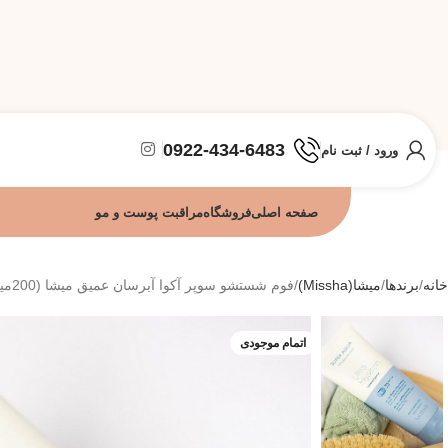
0922-434-6483
ورود / ثبت نام
صفحه اصلی
فروشگاه
مراقبت پوست و مو
خانه
برندها
میشا(Missha)
فوم شستشو سوپر آکوا آبرسان عمیق میشا (200میل)
اتمام موجودی