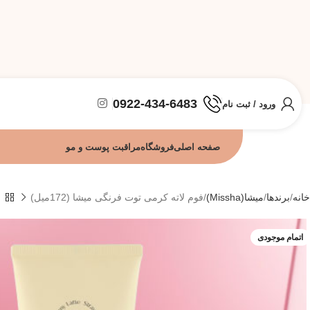
0922-434-6483
ورود / ثبت نام
صفحه اصلی
فروشگاه
مراقبت پوست و مو
خانه
برندها
میشا(Missha)
فوم لاته کرمی توت فرنگی میشا (172میل)
اتمام موجودی