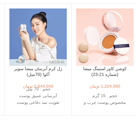
کوشن کاور لستینگ میشا
ژل کرم آبرسان میشا سوپر
(شماره 21-23)
آکوا (70میل)
1,224,000
تومان
2,844,000
تومان
حجم : 70 میل
حجم : 15 گرم
آبرسانی عمیق پوست
مخصوص پوست چرب و
تقویت سد دفاعی پوست
مختلط
حاوی 10 نوع هیالورونیک
+++SPF50+ PA
اسید و سراماید
رنگ 23 (Natural Beige - بژ
حاوی کلاژن دریایی و
طبیعی)
نیاسینامید
رنگ 21 (Light Beige - بژ
سبک و زود جذب بدون حس