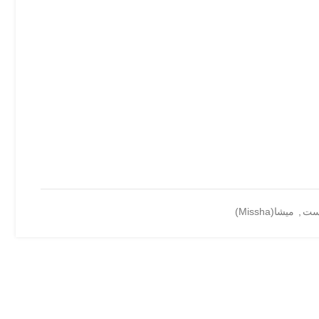
وست
,
میشا(Missha)