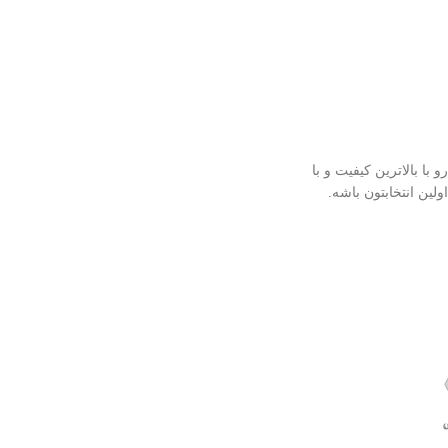
محافظت بالا در برابر آفتاب
قابل استفاده برای کودکان
قابل حمل
تاریخ انقضاء: 2027/07/02
بهترین گزینه برای تمدید ضد
آفتاب
تاریخ انقضا 2026/03/08
 کره ای رو با بالاترین کیفیت و با
ولین انتخابتون باشه.