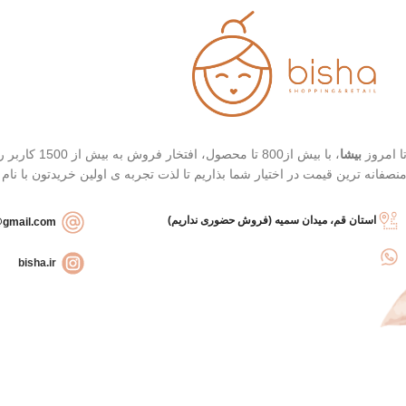
پوست (لیمو)
تغذیه و نرم کننده عمقی
پوست (شی باتر)
تسکین دهنده و ضد التهاب
(چای سبز)
کنترل آکنه و تسکین قرمزی
جوش (درخت چای)
ا امروز
بیشا
، با بیش از
نصفانه ترین قیمت در اختیار شما بذاریم تا لذت تجربه ی اولین خریدتون با نام
استان قم، میدان سمیه (فروش حضوری نداریم)
bishashopbackup@gmail.com
bisha.ir