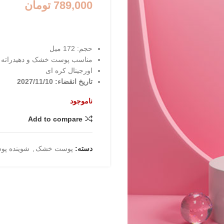
789,000
تومان
حجم: 172 میل
مناسب پوست خشک و دهیدراته
اورجینال کره ای
تاریخ انقضاء: 2027/11/10
ناموجود
Add to compare
دسته:
پوست خشک
,
شوینده پ