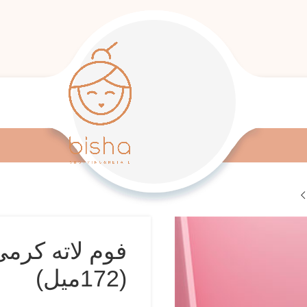
فوم لاته کرم
(172میل)