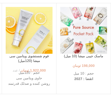
ماسک جیبی میشا (10 میل)
فوم شستشوی ویتامین سی
میشا (120میل)
198,000
تومان
1,922,000
تومان
عدد
حجم : 120میل
حجم : 10 میل
حاوی ویتامین سی
انقضا : 2027
روشن کننده و ضدلک قدرتمند
در انواع لیمو/ شی باتر/چای
انقضاء : 2027/09/05
سبز/درخت چای و...
قابل حمل و در دسترس
استفاده ی آسان در هر لحظه
روشن کننده و شفاف کننده