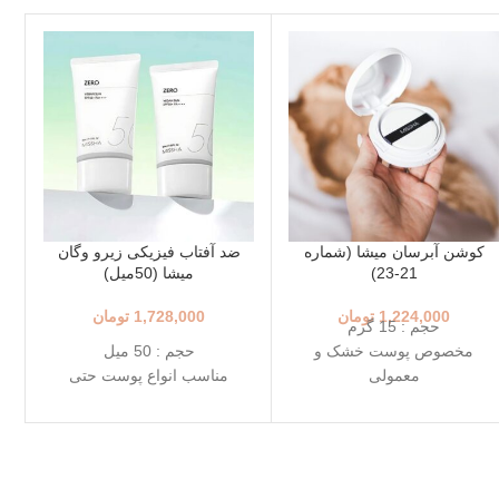
کوشن آبرسان میشا (شماره
ضد آفتاب فیزیکی زیرو وگان
21-23)
میشا (50میل)
1,224,000
تومان
1,728,000
تومان
حجم : 15 گرم
مخصوص پوست خشک و
حجم : 50 میل
معمولی
مناسب انواع پوست حتی
+++SPF50+ PA
حساس
رنگ 23 (Natural Beige - بژ
++++SPF50+ PA
طبیعی)
ضد آفتاب فیزیکی
رنگ 21 (Light Beige - بژ
بدون رد سفیدی
روشن)
دوست‌دار محیط زیست