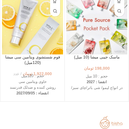
ماسک جیبی میشا (10 میل)
فوم شستشوی ویتامین سی میشا
(120میل)
198,000
تومان
1,922,000
تومان
عدد
حجم : 120میل
حجم : 10 میل
حاوی ویتامین سی
انقضا : 2027
روشن کننده و ضدلک قدرتمند
در انواع لیمو/ شی باتر/چای سبز/
انقضاء : 2027/09/05
درخت چای و...
قابل حمل و در دسترس
استفاده ی آسان در هر لحظه
روشن کننده و شفاف کننده پوست
(لیمو)
تغذیه و نرم کننده عمقی پوست
(شی باتر)