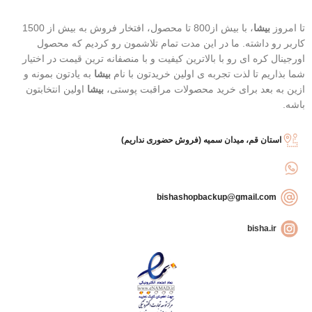
تسکین دهنده و ضد التهاب (چای
سبز)
تا امروز
بیشا
، با بیش از800 تا محصول، افتخار فروش به بیش از 1500
کنترل آکنه و تسکین قرمزی جوش
کاربر رو داشته. ما در این مدت تمام تلاشمون رو کردیم که محصول
(درخت چای)
اورجینال کره ای رو با بالاترین کیفیت و با منصفانه ترین قیمت در اختیار
شما بذاریم تا لذت تجربه ی اولین خریدتون با نام
بیشا
به یادتون بمونه و
ازین به بعد برای خرید محصولات مراقبت پوستی،
بیشا
اولین انتخابتون
باشه.
استان قم، میدان سمیه (فروش حضوری نداریم)
bishashopbackup@gmail.com
bisha.ir