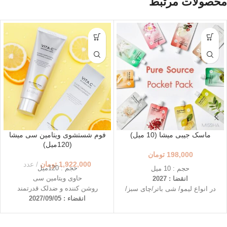
محصولات مرتبط
ماسک جیبی میشا (10 میل)
فوم شستشوی ویتامین سی میشا
(120میل)
198,000
تومان
1,922,000
تومان
عدد
حجم : 120میل
حجم : 10 میل
حاوی ویتامین سی
انقضا : 2027
روشن کننده و ضدلک قدرتمند
در انواع لیمو/ شی باتر/چای سبز/
انقضاء : 2027/09/05
درخت چای و...
قابل حمل و در دسترس
استفاده ی آسان در هر لحظه