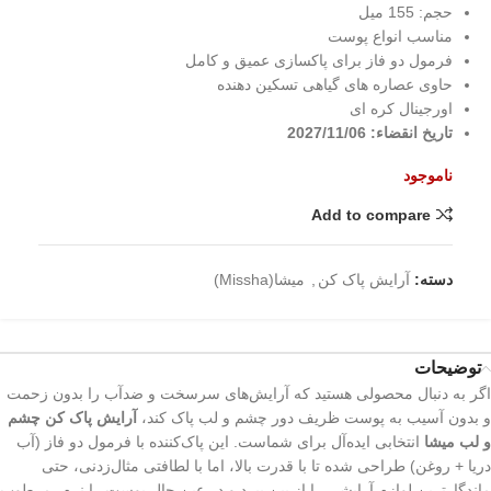
حجم: 155 میل
مناسب انواع پوست
فرمول دو فاز برای پاکسازی عمیق و کامل
حاوی عصاره های گیاهی تسکین دهنده
اورجینال کره ای
تاریخ انقضاء: 2027/11/06
ناموجود
Add to compare
دسته:
آرایش پاک کن
,
میشا(Missha)
توضیحات
اگر به دنبال محصولی هستید که آرایش‌های سرسخت و ضدآب را بدون زحمت
و بدون آسیب به پوست ظریف دور چشم و لب پاک کند،
آرایش پاک کن چشم
و لب میشا
انتخابی ایده‌آل برای شماست. این پاک‌کننده با فرمول دو فاز (آب
دریا + روغن) طراحی شده تا با قدرت بالا، اما با لطافتی مثال‌زدنی، حتی
ماندگارترین لوازم آرایشی را از بین ببرد و در عین حال پوست را نرم، مرطوب