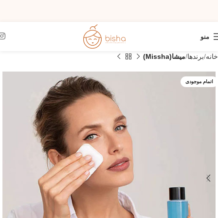
منو
خانه
برندها
میشا(Missha)
اتمام موجودی