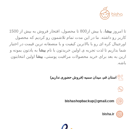
روشن کننده و شفاف کننده پوست
(لیمو)
تغذیه و نرم کننده عمقی پوست
(شی باتر)
تسکین دهنده و ضد التهاب (چای
سبز)
تا امروز
بیشا
، با بیش از800 تا محصول، افتخار فروش به بیش از 1500
کنترل آکنه و تسکین قرمزی جوش
کاربر رو داشته. ما در این مدت تمام تلاشمون رو کردیم که محصول
(درخت چای)
اورجینال کره ای رو با بالاترین کیفیت و با منصفانه ترین قیمت در اختیار
شما بذاریم تا لذت تجربه ی اولین خریدتون با نام
بیشا
به یادتون بمونه و
ازین به بعد برای خرید محصولات مراقبت پوستی،
بیشا
اولین انتخابتون
باشه.
استان قم، میدان سمیه (فروش حضوری نداریم)
bishashopbackup@gmail.com
bisha.ir