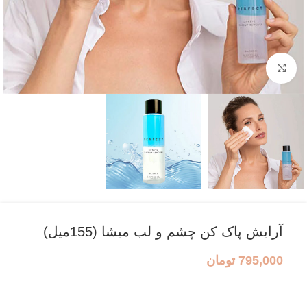
بزرگنمایی تصویر
آرایش پاک کن چشم و لب میشا (155میل)
795,000
تومان