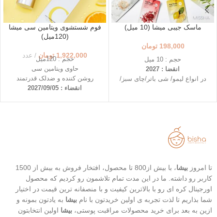
ماسک جیبی میشا (10 میل)
فوم شستشوی ویتامین سی میشا
(120میل)
198,000
تومان
1,922,000
تومان
عدد
حجم : 120میل
حجم : 10 میل
حاوی ویتامین سی
انقضا : 2027
روشن کننده و ضدلک قدرتمند
در انواع لیمو/ شی باتر/چای سبز/
انقضاء : 2027/09/05
درخت چای و...
قابل حمل و در دسترس
استفاده ی آسان در هر لحظه
روشن کننده و شفاف کننده پوست
(لیمو)
تغذیه و نرم کننده عمقی پوست
(شی باتر)
تسکین دهنده و ضد التهاب (چای
سبز)
تا امروز
بیشا
، با بیش از800 تا محصول، افتخار فروش به بیش از 1500
کنترل آکنه و تسکین قرمزی جوش
کاربر رو داشته. ما در این مدت تمام تلاشمون رو کردیم که محصول
(درخت چای)
اورجینال کره ای رو با بالاترین کیفیت و با منصفانه ترین قیمت در اختیار
شما بذاریم تا لذت تجربه ی اولین خریدتون با نام
بیشا
به یادتون بمونه و
ازین به بعد برای خرید محصولات مراقبت پوستی،
بیشا
اولین انتخابتون