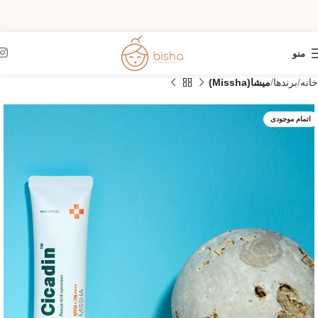
منو
خانه
برندها
میشا(Missha)
اتمام موجودی