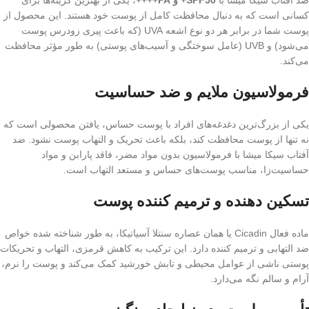
ضد آفتاب سیکا میشا با
SPF50+ و PA++++
، یکی از بهترین گزینه‌ها برای
کسانی است که به دنبال محافظت کامل از پوست خود هستند. این محصول از
پوست شما در برابر هر دو نوع اشعه UVA (که باعث پیری زودرس پوست
می‌شود) و UVB (عامل سوختگی و آسیب‌های پوستی) به طور مؤثر محافظت
می‌کند.
فرمولاسیون ملایم و ضد حساسیت
یکی از بزرگ‌ترین دغدغه‌های افراد با پوست حساس، یافتن محصولی است که
نه تنها از پوست محافظت کند، بلکه باعث تحریک و التهاب پوست نشود. ضد
آفتاب سیکا میشا با فرمولاسیون بدون مواد مضر، فاقد پارابن و مواد
حساسیت‌زا، مناسب پوست‌های حساس و مستعد التهاب است.
تسکین‌ دهنده و ترمیم‌ کننده پوست
ماده فعال Cicadin یا همان عصاره سنتلا آسیاتیکا، به طور شناخته شده خواص
ضد التهابی و ترمیم‌ کننده دارد. این ترکیب به کاهش قرمزی، التهاب و تحریکات
پوستی ناشی از عوامل محیطی و تابش خورشید کمک می‌کند و پوست را نرم،
آرام و سالم نگه می‌دارد.