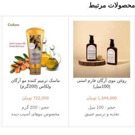
محصولات مرتبط
روغن موی آرگان فارم استی
ماسک ترمیم کننده مو آرگان
(100میل)
ولکاس (200گرم)
1,344,000
تومان
722,000
تومان
حجم : 100 میل
حجم : 200 گرم
تغذیه و ترمیم عمیق
مخصوص موهای آسیب دیده
بافت سبک و جذب سریع
و شکننده
محافظت در برابر آسیب‌های
ماسک موی داخل حمام
محیط
(نیازمند آبکشی)