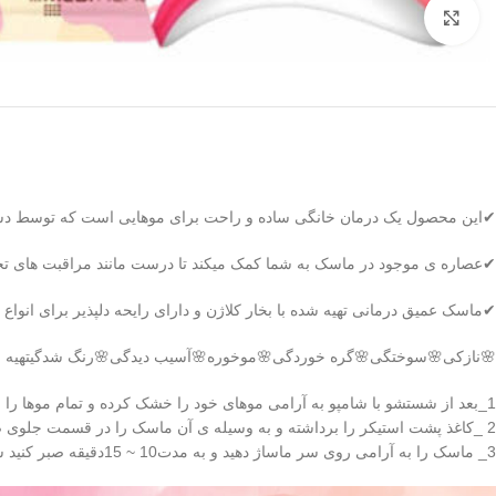
بزرگنمایی تصویر
✔این محصول یک درمان خانگی ساده و راحت برای موهایی است که توسط دستگ
✔عصاره ی موجود در ماسک به شما کمک میکند تا درست مانند مراقبت های تخصص
✔ماسک عمیق درمانی تهیه شده با بخار کلاژن و دارای رایحه دلپذیر برای انواع
🌸نازکی🌸سوختگی🌸گره خوردگی🌸موخوره🌸آسیب دیدگی🌸رنگ شدگیتهیه
1_بعد از شستشو با شامپو به آرامی موهای خود را خشک کرده و تمام موها را بالای سر جمع کنید ، سپس ماسک را روی سر قرار دهید.
2 _کاغذ پشت استیکر را برداشته و به وسیله ی آن ماسک را در قسمت جلوی صورت خود محکم کنید.
3_ ماسک را به آرامی روی سر ماساژ دهید و به مدت10 ~ 15دقیقه صبر کنید سپس ماسک را برداشته و موهای خود را بشویید.