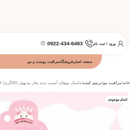
0922-434-6483
ورود / ثبت نام
صفحه اصلی
فروشگاه
مراقبت پوست و مو
خانه
مراقبت مو
ترمیم کننده
ماسک موهای آسیب دیده بخار مدیهیل (40گرم)
اتمام موجودی