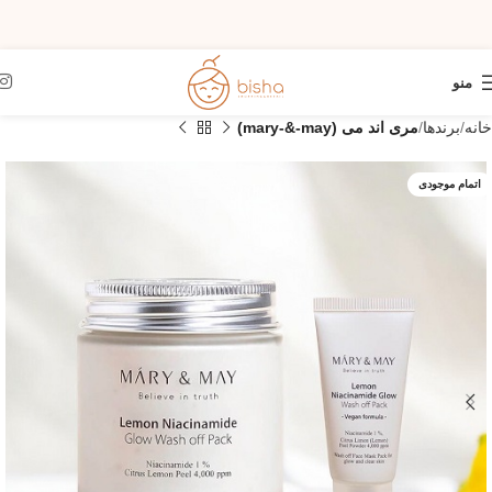
منو
خانه
برندها
مری اند می (mary-&-may)
اتمام موجودی