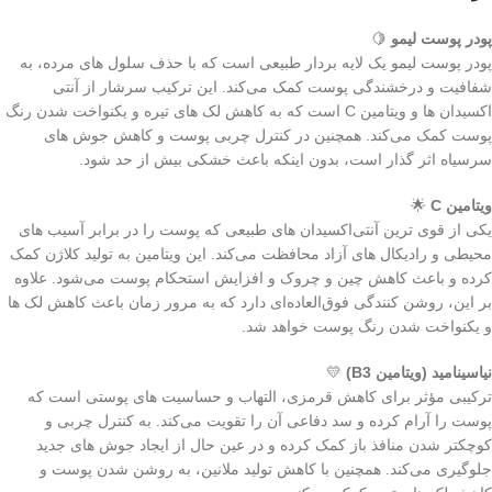
پودر پوست لیمو
🍋
پودر پوست لیمو یک لایه‌ بردار طبیعی است که با حذف سلول‌ های مرده، به
شفافیت و درخشندگی پوست کمک می‌کند. این ترکیب سرشار از آنتی‌
اکسیدان‌ ها و ویتامین C است که به کاهش لک‌ های تیره و یکنواخت شدن رنگ
پوست کمک می‌کند. همچنین در کنترل چربی پوست و کاهش جوش‌ های
سرسیاه اثر گذار است، بدون اینکه باعث خشکی بیش از حد شود.
ویتامین C
🌟
یکی از قوی‌ ترین آنتی‌اکسیدان‌ های طبیعی که پوست را در برابر آسیب‌ های
محیطی و رادیکال‌ های آزاد محافظت می‌کند. این ویتامین به تولید کلاژن کمک
کرده و باعث کاهش چین‌ و چروک و افزایش استحکام پوست می‌شود. علاوه
بر این، روشن‌ کنندگی فوق‌العاده‌ای دارد که به مرور زمان باعث کاهش لک‌ ها
و یکنواخت شدن رنگ پوست خواهد شد.
نیاسینامید (ویتامین B3)
💛
ترکیبی مؤثر برای کاهش قرمزی، التهاب و حساسیت‌ های پوستی است که
پوست را آرام کرده و سد دفاعی آن را تقویت می‌کند. به کنترل چربی و
کوچکتر شدن منافذ باز کمک کرده و در عین حال از ایجاد جوش‌ های جدید
جلوگیری می‌کند. همچنین با کاهش تولید ملانین، به روشن شدن پوست و