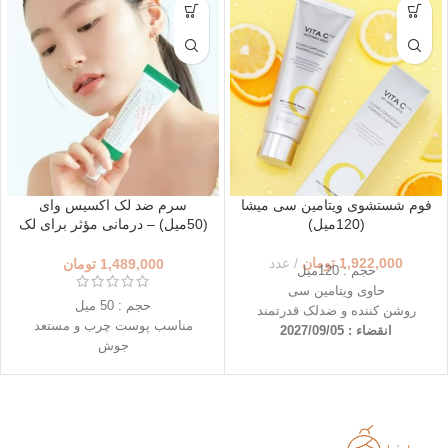
فوم شستشوی ویتامین سی میشا
سرم ضد لک اکسیس وای
(120میل)
(50میل) – درمانی مؤثر برای لک
و تیرگی پوست
1,922,000
تومان
عدد
1,489,000
تومان
حجم : 120میل
حاوی ویتامین سی
حجم : 50 میل
روشن کننده و ضدلک قدرتمند
مناسب پوست چرب و مستعد
انقضاء : 2027/09/05
جوش
غنی شده با 5% نیاسینامید
کاهش لکه های تیره، رنگ ناهموار
پوست و ..
تاریخ انقضاء : 2027/04/07