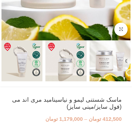
بزرگنمایی تصویر
ماسک شستنی لیمو و نیاسینامید مری اند می
(فول سایز/مینی سایز)
412,500
تومان
–
1,179,000
تومان