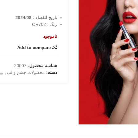
تاریخ انقضاء : 2024/08
رنگ : OR702
ناموجود
Add to compare
شناسه محصول:
20007
دسته:
محصولات چشم و لب
,
مِیک