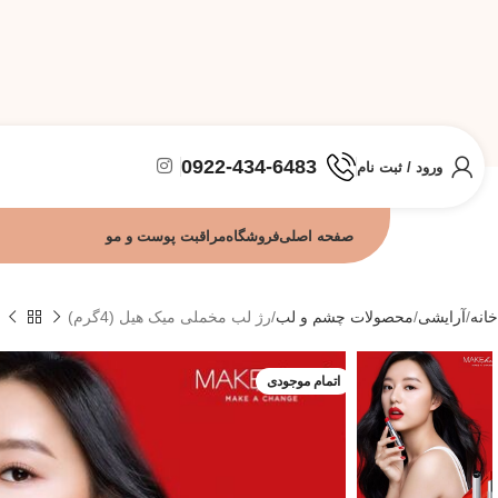
0922-434-6483
ورود / ثبت نام
صفحه اصلی
فروشگاه
مراقبت پوست و مو
خانه
آرایشی
محصولات چشم و لب
رژ لب مخملی میک هیل (4گرم)
اتمام موجودی