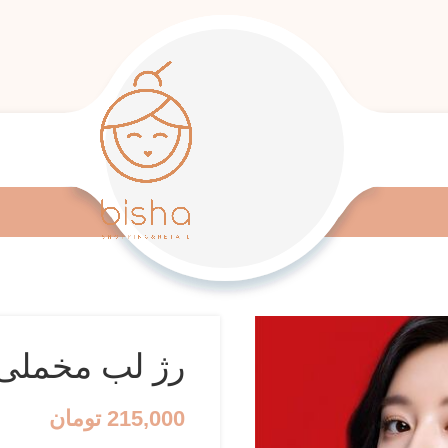
رژ لب مخملی میک
215,000
تومان