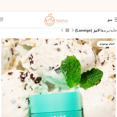
منو
خانه
برندها
لانیژ (Laneige)
اتمام موجودی